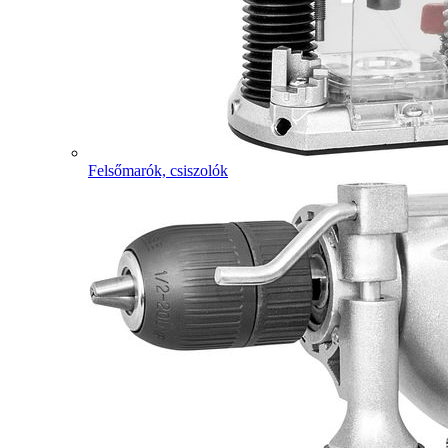
Felsőmarók, csiszolók