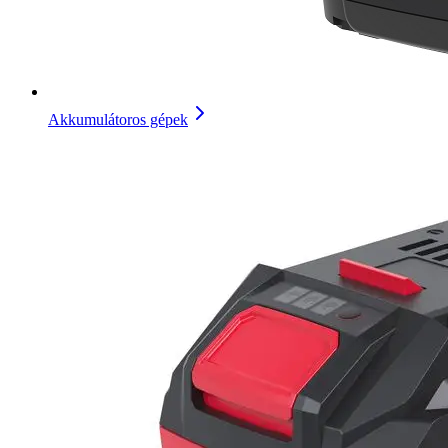
Akkumulátoros gépek