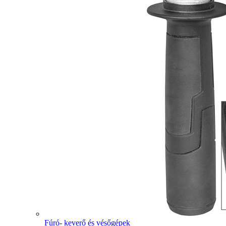
Fúró- keverő és vésőgépek