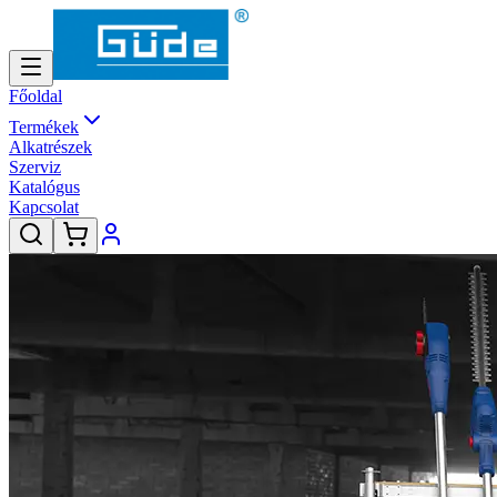
Főoldal
Termékek
Alkatrészek
Szerviz
Katalógus
Kapcsolat