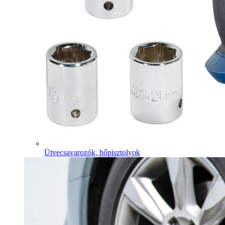
Ütvecsavarozók, hőpisztolyok