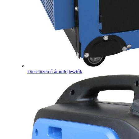
Dieselüzemű áramfejlesztők