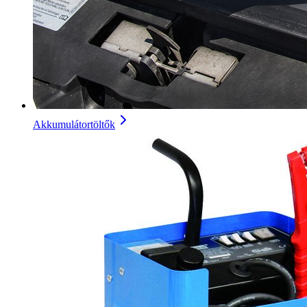
Akkumulátortöltők