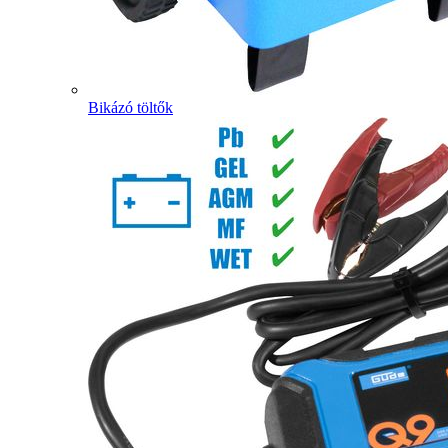
Bikázó töltők