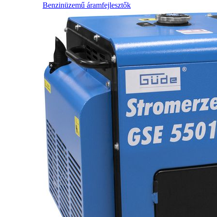
Benzinüzemű áramfejlesztők