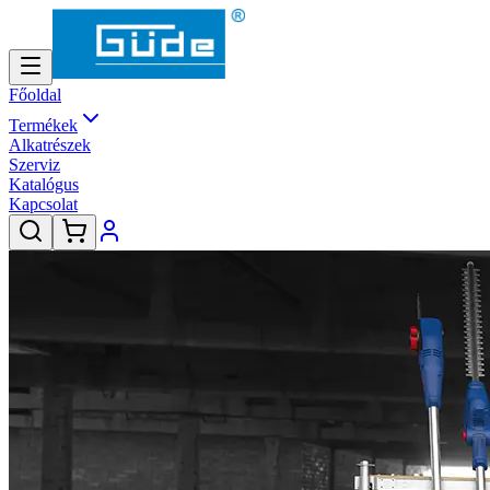
Főoldal
Termékek
Alkatrészek
Szerviz
Katalógus
Kapcsolat