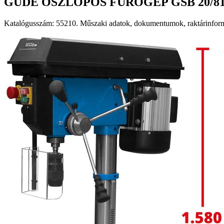
GÜDE OSZLOPOS FÚRÓGÉP GSB 20/8
Katalógusszám: 55210. Műszaki adatok, dokumentumok, raktárinformá