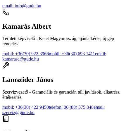
email
:
info@gude.hu
Kamarás Albert
Területi képviselő - Kelet Magyarország, ajánlatkérés, új gép
rendelés
mobil
:
+36(30) 922 3966
mobil
:
+36(30) 693 1411
email
:
kamarasa@gude.hu
Lamszider János
Szervizvezető - Garanciális és garancián túli javítások, alkatrész
értékesítés
mobil
:
+36(30) 422 9450
telefon
:
06 (88) 575 348
email
:
szerviz@gude.hu