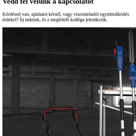
Vedd fel velünk a kapcsolatot
Kérdésed van, ajánlatot kérnél, vagy viszonteladói együttműködés
érdekel? Írj nekünk, és a megfelelő kolléga jelentkezik.