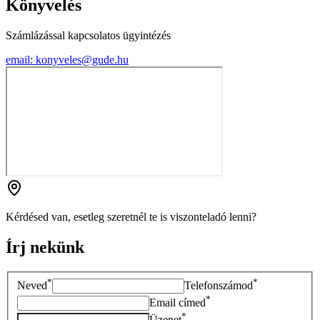
Könyvelés
Számlázással kapcsolatos ügyintézés
email
:
konyveles@gude.hu
Kérdésed van, esetleg szeretnél te is viszonteladó lenni?
Írj nekünk
*
*
Neved
Telefonszámod
*
Email címed
*
Üzenet