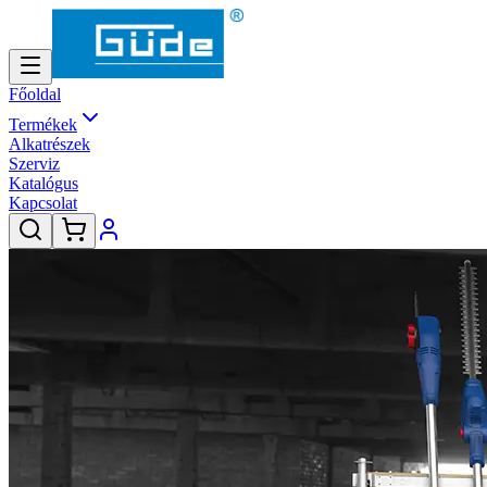
Főoldal
Termékek
Alkatrészek
Szerviz
Katalógus
Kapcsolat