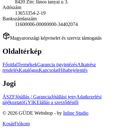
8420 Zirc János tanyai u 3.
Adószám
13653354-2-19
Bankszámlaszám
11600006-00000000-34402074
Magyarországi képviselet és szerviz támogatás
Oldaltérkép
Főoldal
Termékek
Garancia ügyintézés
Alkatrész
rendelés
Katalógus
Kapcsolat
Hibabejelentés
Jogi
ÁSZF
Jótállás / Garancia
Jótállási jegy
Adatkezelési
tájékoztató
GYIK
Elállás a szerződéstől
©
2026
GÜDE Webshop - by
Inline Studio
Kosár
Fiókom