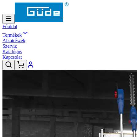
Főoldal
Termékek
Alkatrészek
Szerviz
Katalógus
Kapcsolat