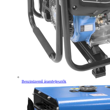
Benzinüzemű áramfejlesztők