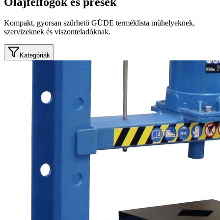
Olajfelfogók és prések
Kompakt, gyorsan szűrhető GÜDE terméklista műhelyeknek,
szervizeknek és viszonteladóknak.
Kategóriák