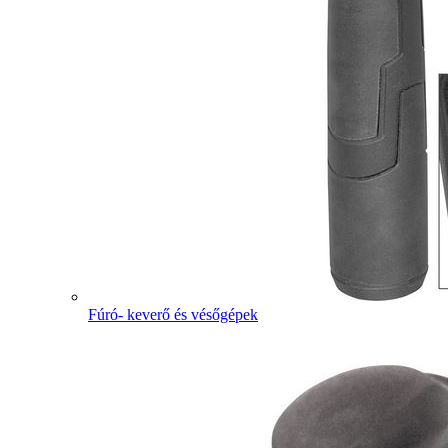
Fúró- keverő és vésőgépek