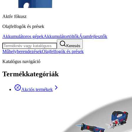
Aktív fókusz
Olajfelfogók és prések
Akkumulátoros gépek
Akkumulátortöltők
Áramfejlesztők
Keresés
Műhelyberendezések
Olajfelfogók és prések
Katalógus navigáció
Termékkategóriák
Akciós termékek