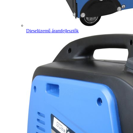
Dieselüzemű áramfejlesztők