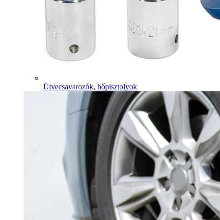
Ütvecsavarozók, hőpisztolyok