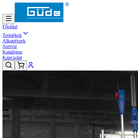
Főoldal
Termékek
Alkatrészek
Szerviz
Katalógus
Kapcsolat