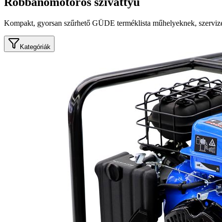
Robbanómotoros szivattyú
Kompakt, gyorsan szűrhető GÜDE terméklista műhelyeknek, szervize
Kategóriák