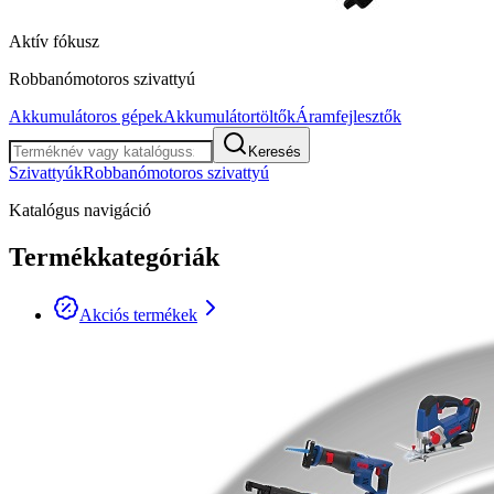
Aktív fókusz
Robbanómotoros szivattyú
Akkumulátoros gépek
Akkumulátortöltők
Áramfejlesztők
Keresés
Szivattyúk
Robbanómotoros szivattyú
Katalógus navigáció
Termékkategóriák
Akciós termékek