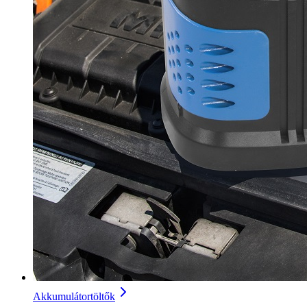
Akkumulátortöltők