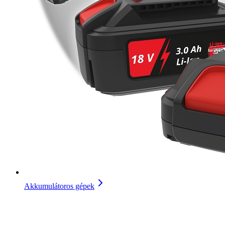
Akkumulátoros gépek