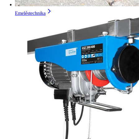
Emeléstechnika