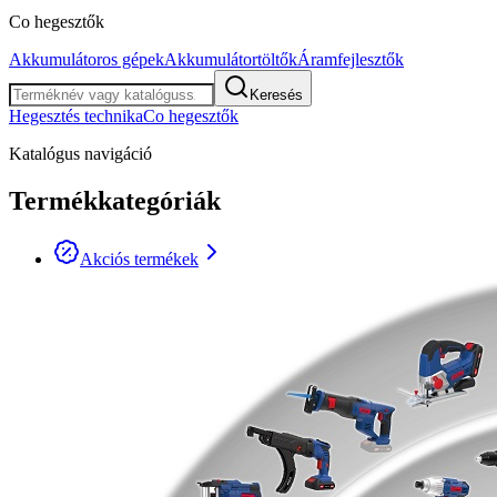
Co hegesztők
Akkumulátoros gépek
Akkumulátortöltők
Áramfejlesztők
Keresés
Hegesztés technika
Co hegesztők
Katalógus navigáció
Termékkategóriák
Akciós termékek