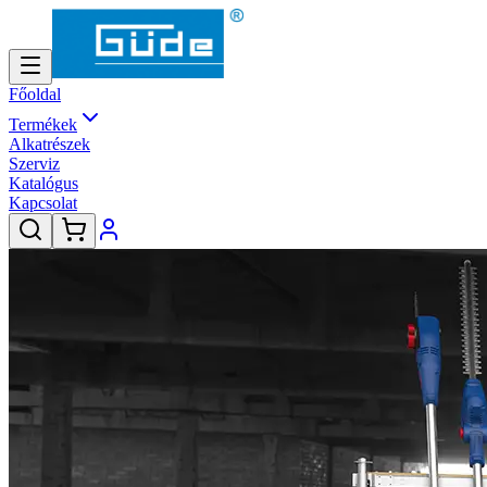
Főoldal
Termékek
Alkatrészek
Szerviz
Katalógus
Kapcsolat