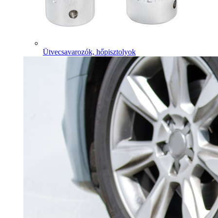
Ütvecsavarozók, hőpisztolyok