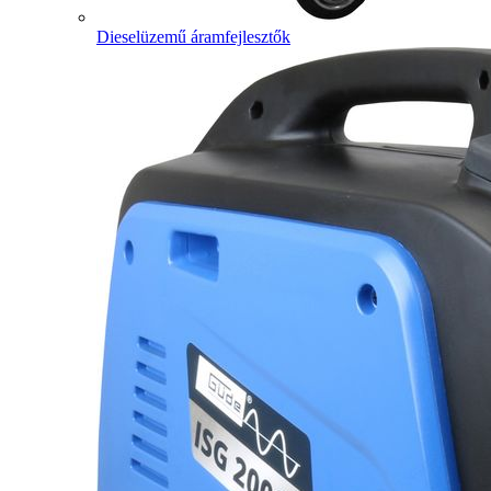
Dieselüzemű áramfejlesztők