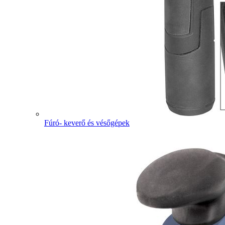
Fúró- keverő és vésőgépek