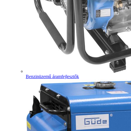
Benzinüzemű áramfejlesztők