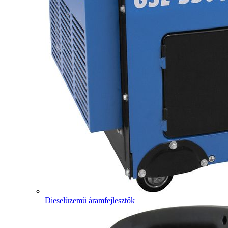
Dieselüzemű áramfejlesztők