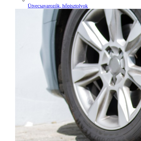
Ütvecsavarozók, hőpisztolyok