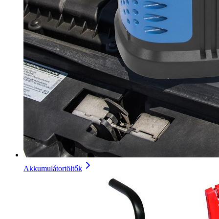
Akkumulátortöltők