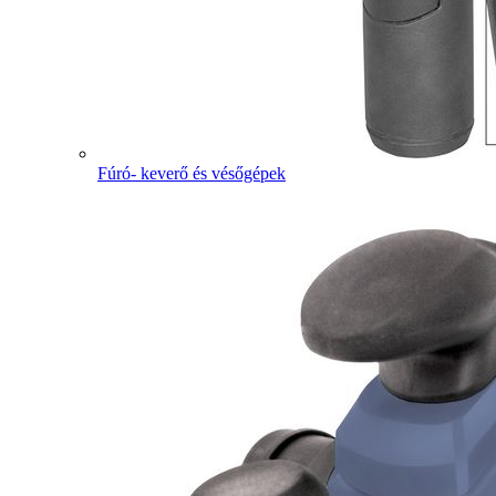
Fúró- keverő és vésőgépek