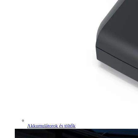
Akkumulátorok és töltők