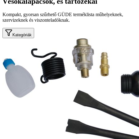
Vésőkalapácsok, és tartozékai
Kompakt, gyorsan szűrhető GÜDE terméklista műhelyeknek,
szervizeknek és viszonteladóknak.
Kategóriák