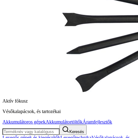
Aktív fókusz
Vésőkalapácsok, és tartozékai
Akkumulátoros gépek
Akkumulátortöltők
Áramfejlesztők
Keresés
Levegős gépek és kiegészítők
Levegőtechnika
Vésőkalapácsok, és