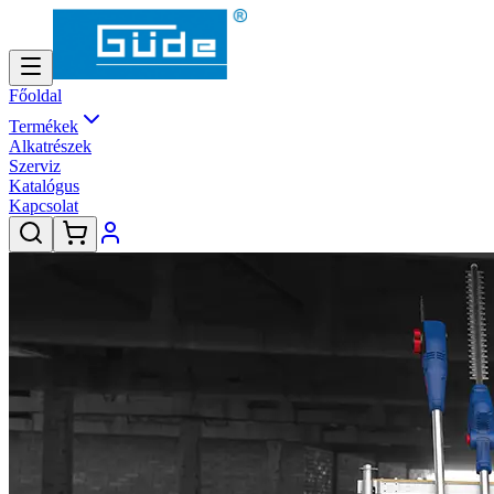
Főoldal
Termékek
Alkatrészek
Szerviz
Katalógus
Kapcsolat