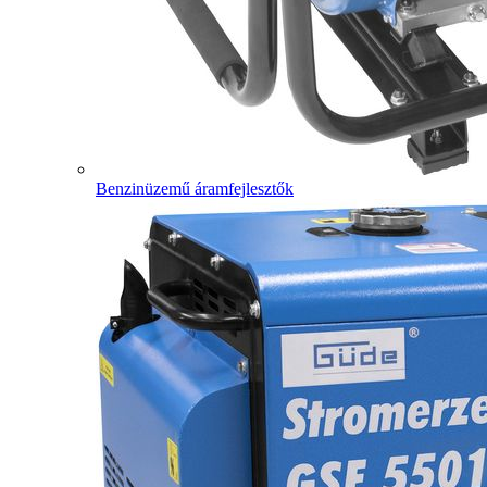
Benzinüzemű áramfejlesztők