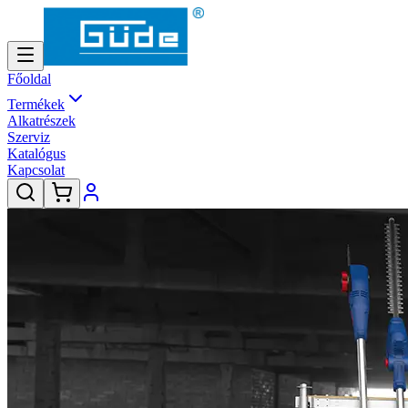
Főoldal
Termékek
Alkatrészek
Szerviz
Katalógus
Kapcsolat