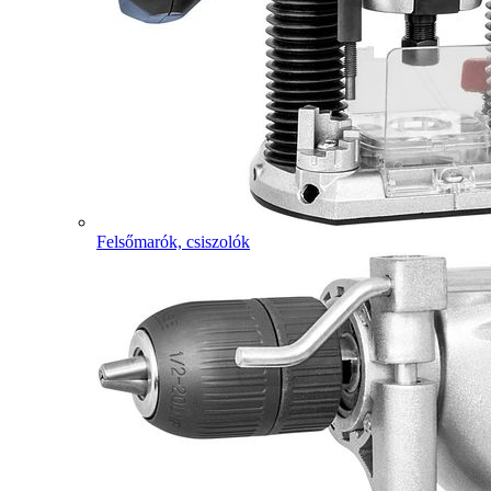
Felsőmarók, csiszolók