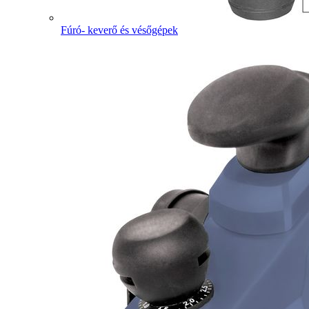
Fúró- keverő és vésőgépek