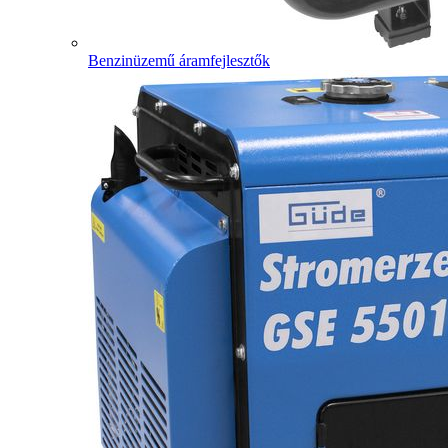
Benzinüzemű áramfejlesztők