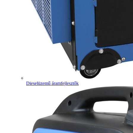
Dieselüzemű áramfejlesztők