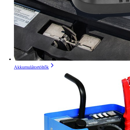
Akkumulátortöltők