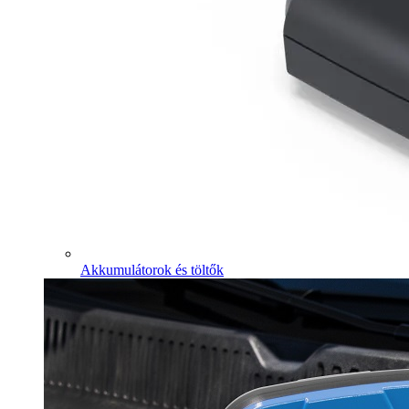
Akkumulátorok és töltők