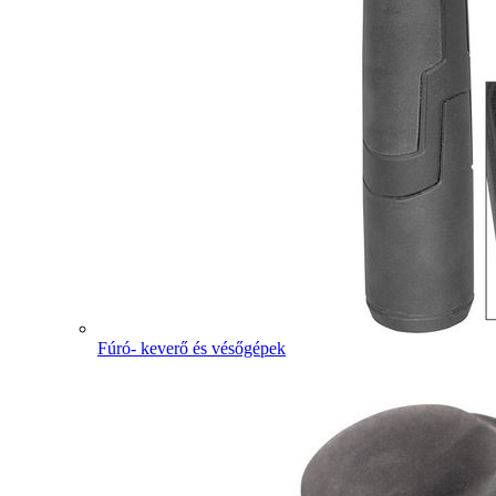
Fúró- keverő és vésőgépek