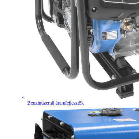
Benzinüzemű áramfejlesztők