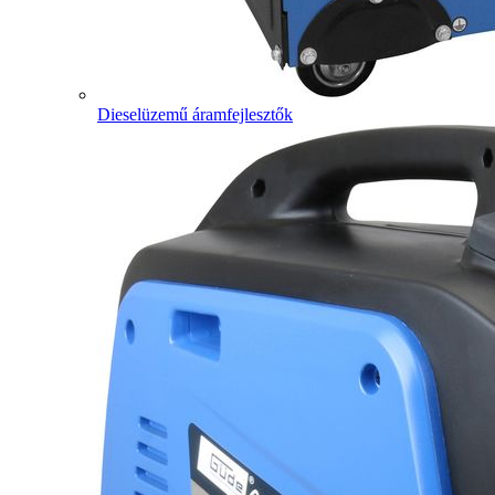
Dieselüzemű áramfejlesztők