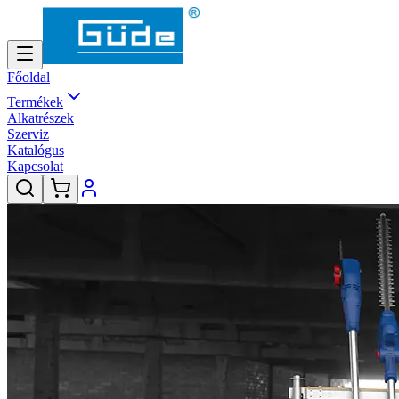
Főoldal
Termékek
Alkatrészek
Szerviz
Katalógus
Kapcsolat