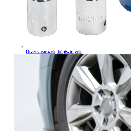
Ütvecsavarozók, hőpisztolyok