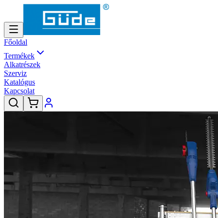
Főoldal
Termékek
Alkatrészek
Szerviz
Katalógus
Kapcsolat