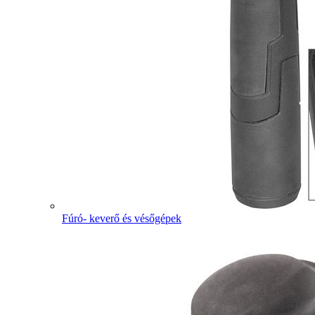
Fúró- keverő és vésőgépek