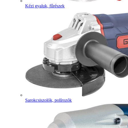
Kézi gyaluk, fűrészek
Sarokcsiszolók, polírozók