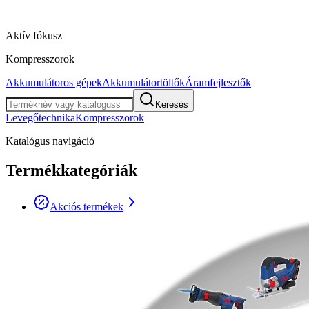
Aktív fókusz
Kompresszorok
Akkumulátoros gépek
Akkumulátortöltők
Áramfejlesztők
Keresés
Levegőtechnika
Kompresszorok
Katalógus navigáció
Termékkategóriák
Akciós termékek