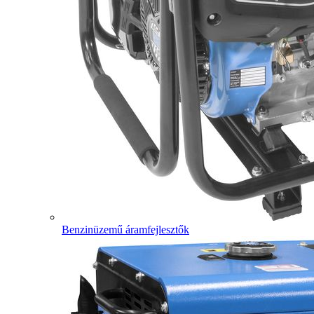
Benzinüzemű áramfejlesztők