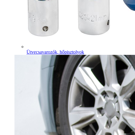
Ütvecsavarozók, hőpisztolyok