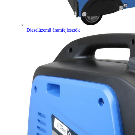
Dieselüzemű áramfejlesztők