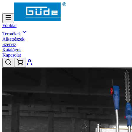
Főoldal
Termékek
Alkatrészek
Szerviz
Katalógus
Kapcsolat