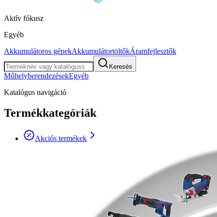
Aktív fókusz
Egyéb
Akkumulátoros gépek
Akkumulátortöltők
Áramfejlesztők
Keresés
Műhelyberendezések
Egyéb
Katalógus navigáció
Termékkategóriák
Akciós termékek