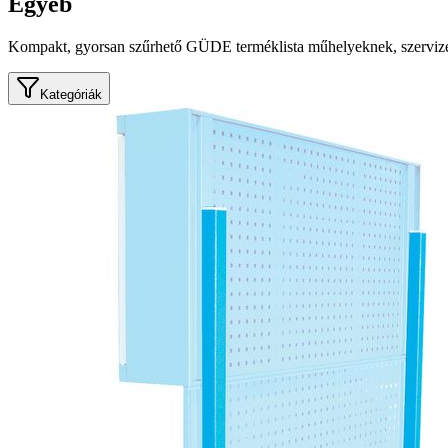
Egyéb
Kompakt, gyorsan szűrhető GÜDE terméklista műhelyeknek, szervize
Kategóriák