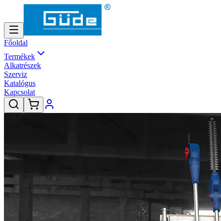
Főoldal
Termékek
Alkatrészek
Szerviz
Katalógus
Kapcsolat