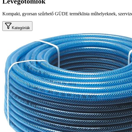
Levegőtömlők
Kompakt, gyorsan szűrhető GÜDE terméklista műhelyeknek, szervize
Kategóriák