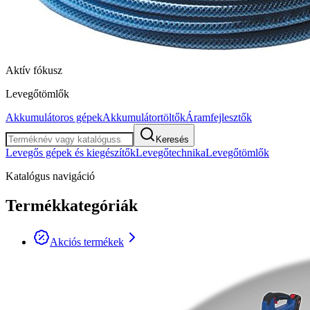
Aktív fókusz
Levegőtömlők
Akkumulátoros gépek
Akkumulátortöltők
Áramfejlesztők
Keresés
Levegős gépek és kiegészítők
Levegőtechnika
Levegőtömlők
Katalógus navigáció
Termékkategóriák
Akciós termékek