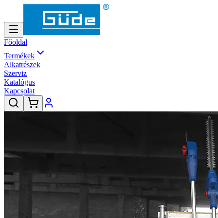
Főoldal
Termékek
Alkatrészek
Szerviz
Katalógus
Kapcsolat