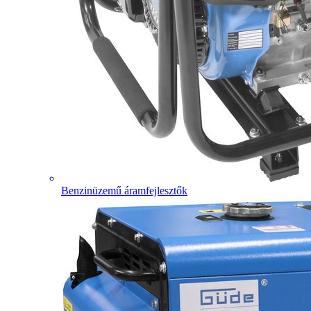
Benzinüzemű áramfejlesztők