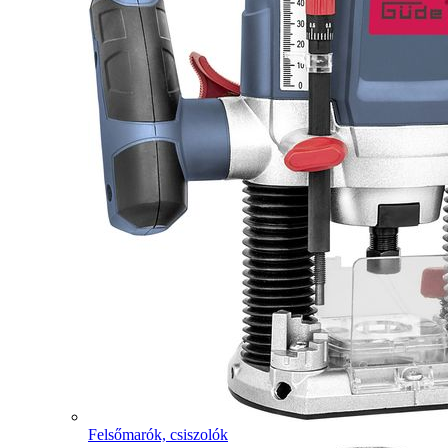
Felsőmarók, csiszolók