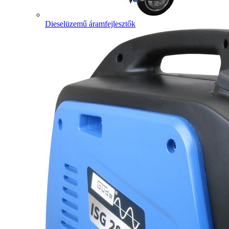
Dieselüzemű áramfejlesztők