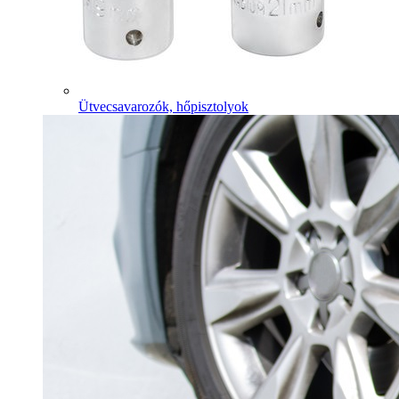
Ütvecsavarozók, hőpisztolyok