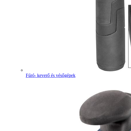
Fúró- keverő és vésőgépek