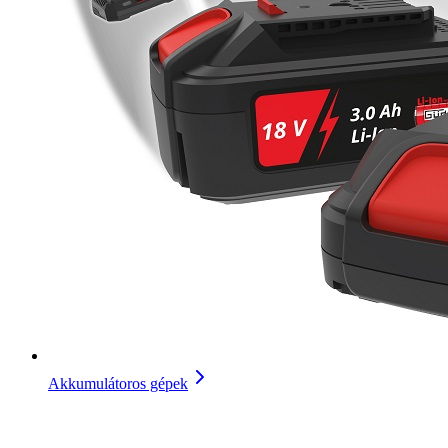
Akkumulátoros gépek