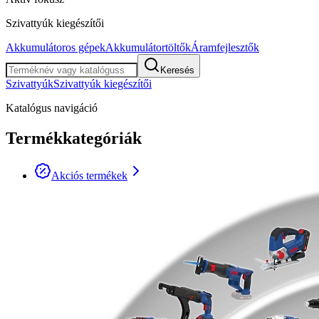
Szivattyúk kiegészítői
Akkumulátoros gépek
Akkumulátortöltők
Áramfejlesztők
Keresés
Szivattyúk
Szivattyúk kiegészítői
Katalógus navigáció
Termékkategóriák
Akciós termékek