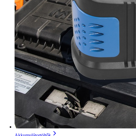
Akkumulátortöltők