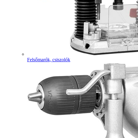
Felsőmarók, csiszolók