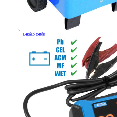
Bikázó töltők