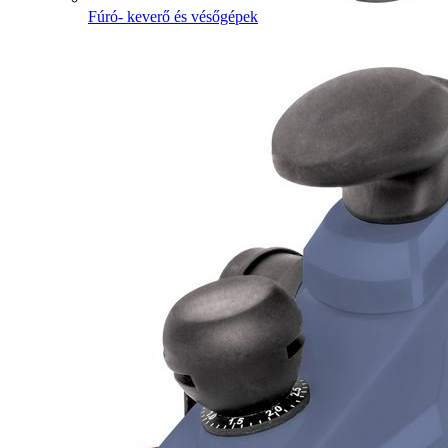
Fúró- keverő és vésőgépek