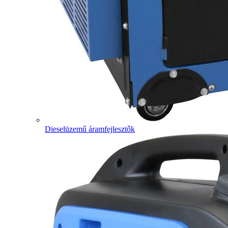
Dieselüzemű áramfejlesztők