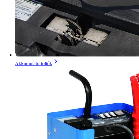
Akkumulátortöltők