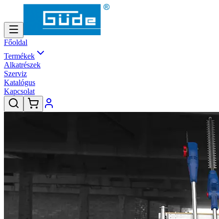
Főoldal
Termékek
Alkatrészek
Szerviz
Katalógus
Kapcsolat