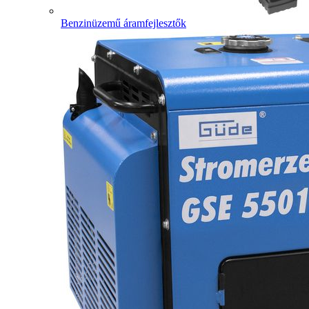
Benzinüzemű áramfejlesztők