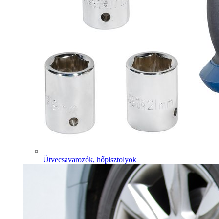
Ütvecsavarozók, hőpisztolyok