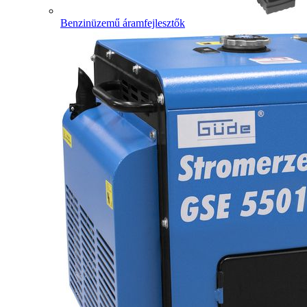
Benzinüzemű áramfejlesztők