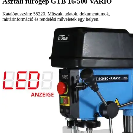
Asztali fúrógép GTB 16/500 VARIO
Katalógusszám: 55220. Műszaki adatok, dokumentumok,
raktárinformáció és rendelési műveletek egy helyen.