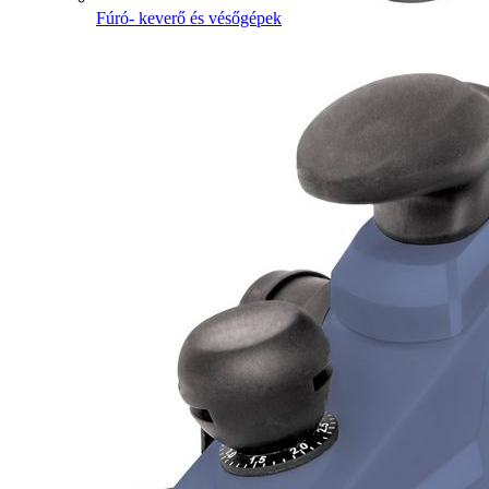
Fúró- keverő és vésőgépek