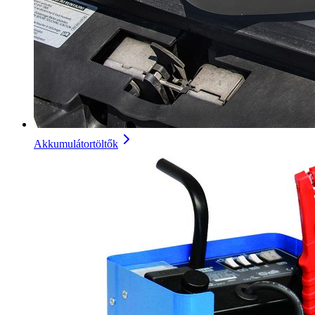
Akkumulátortöltők