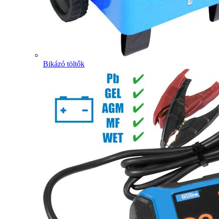
Bikázó töltők