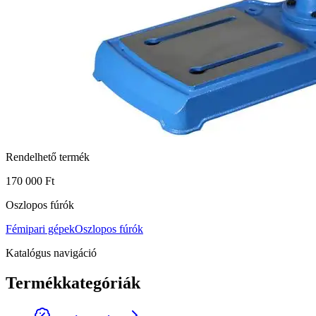
Rendelhető termék
170 000 Ft
Oszlopos fúrók
Fémipari gépek
Oszlopos fúrók
Katalógus navigáció
Termékkategóriák