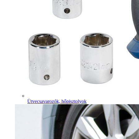
Ütvecsavarozók, hőpisztolyok