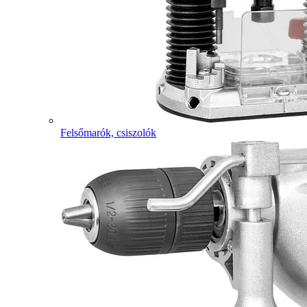
Felsőmarók, csiszolók