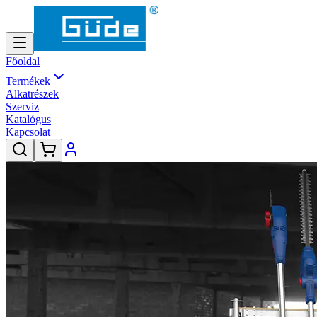
Főoldal
Termékek
Alkatrészek
Szerviz
Katalógus
Kapcsolat