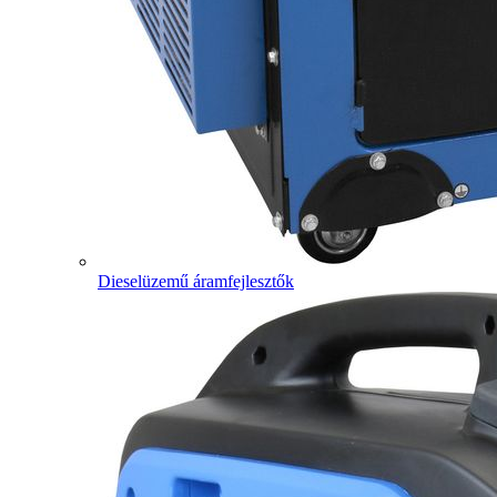
Dieselüzemű áramfejlesztők