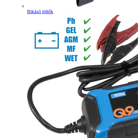
Bikázó töltők