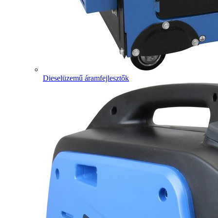
Dieselüzemű áramfejlesztők