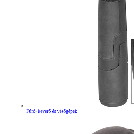
Fúró- keverő és vésőgépek