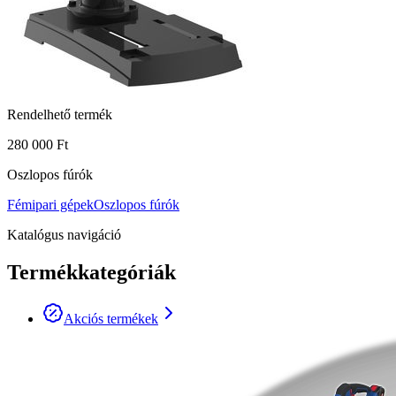
Rendelhető termék
280 000 Ft
Oszlopos fúrók
Fémipari gépek
Oszlopos fúrók
Katalógus navigáció
Termékkategóriák
Akciós termékek