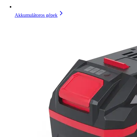
Akkumulátoros gépek