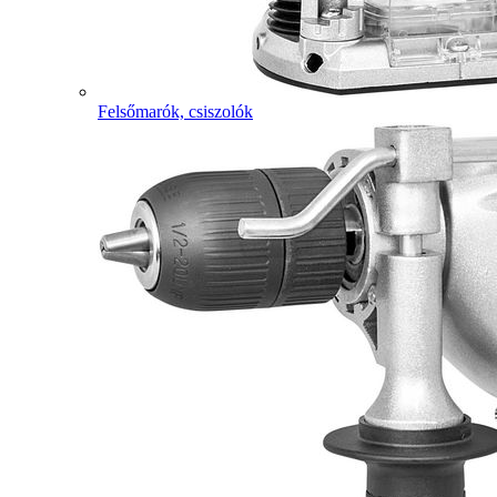
Felsőmarók, csiszolók