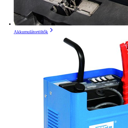
Akkumulátortöltők