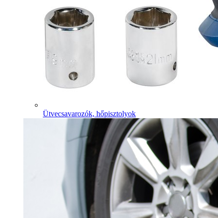
Ütvecsavarozók, hőpisztolyok