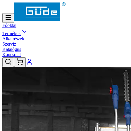
Főoldal
Termékek
Alkatrészek
Szerviz
Katalógus
Kapcsolat