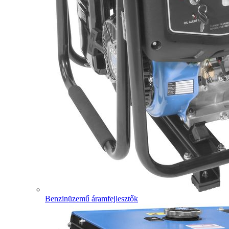
Benzinüzemű áramfejlesztők