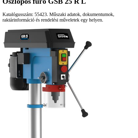
Oszlopos fúró GSB 25 R L
Katalógusszám: 55423. Műszaki adatok, dokumentumok,
raktárinformáció és rendelési műveletek egy helyen.