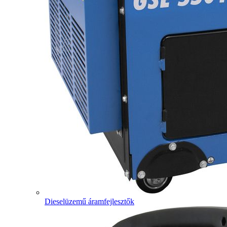
Dieselüzemű áramfejlesztők