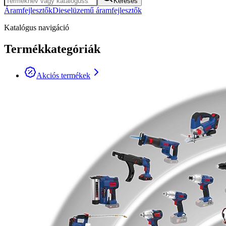
Keresés
Áramfejlesztők
Dieselüzemű áramfejlesztők
Katalógus navigáció
Termékkategóriák
Akciós termékek