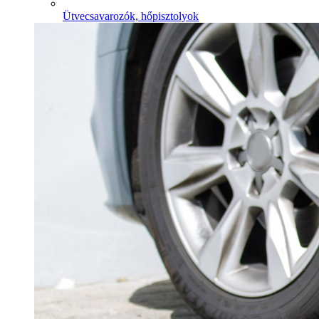
Ütvecsavarozók, hőpisztolyok