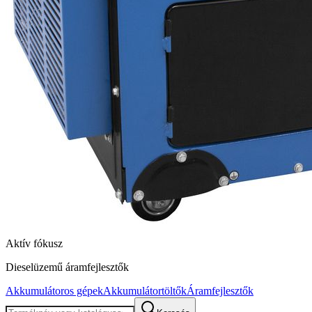
Aktív fókusz
Dieselüzemű áramfejlesztők
Akkumulátoros gépek
Akkumulátortöltők
Áramfejlesztők