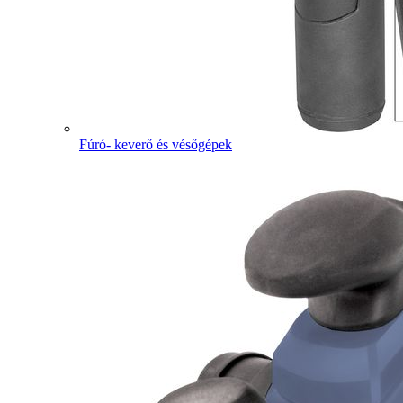
Fúró- keverő és vésőgépek