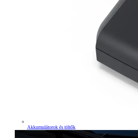
Akkumulátorok és töltők