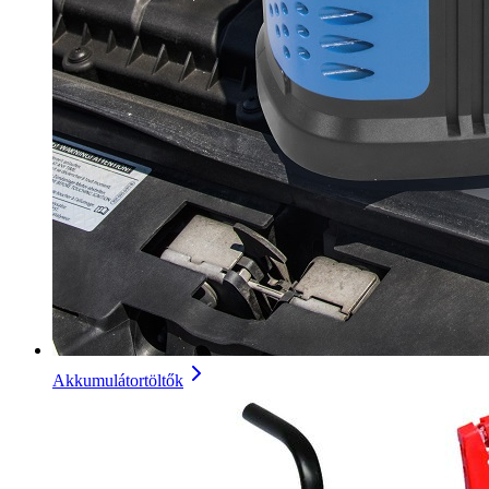
Akkumulátortöltők