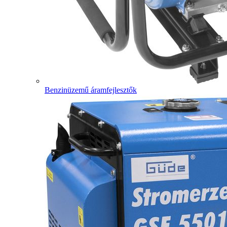
Benzinüzemű áramfejlesztők