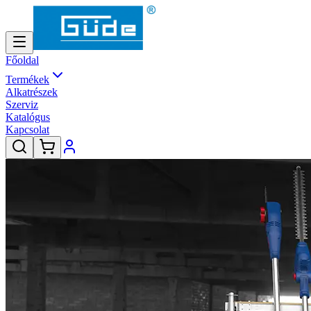
Főoldal
Termékek
Alkatrészek
Szerviz
Katalógus
Kapcsolat