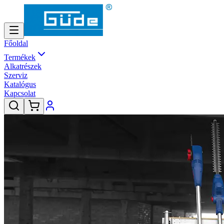
Főoldal
Termékek
Alkatrészek
Szerviz
Katalógus
Kapcsolat