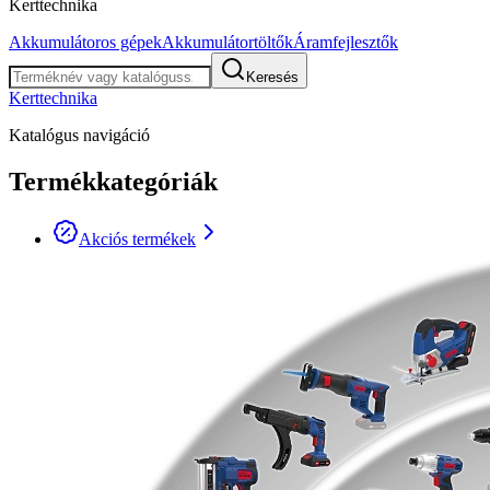
Kerttechnika
Akkumulátoros gépek
Akkumulátortöltők
Áramfejlesztők
Keresés
Kerttechnika
Katalógus navigáció
Termékkategóriák
Akciós termékek