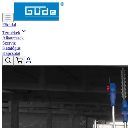
Főoldal
Termékek
Alkatrészek
Szerviz
Katalógus
Kapcsolat