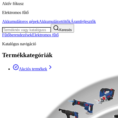
Aktív fókusz
Elektromos fűtő
Akkumulátoros gépek
Akkumulátortöltők
Áramfejlesztők
Keresés
Fűtőberendezések
Elektromos fűtő
Katalógus navigáció
Termékkategóriák
Akciós termékek