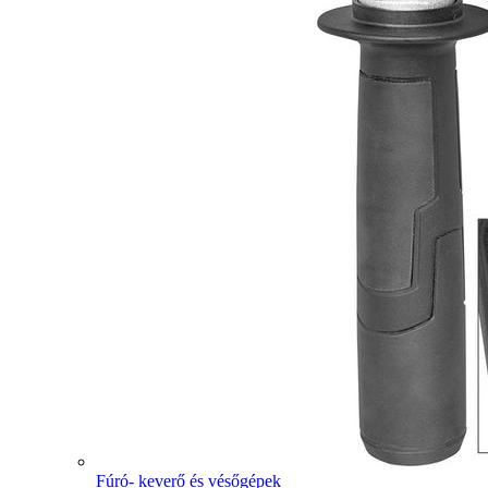
Fúró- keverő és vésőgépek