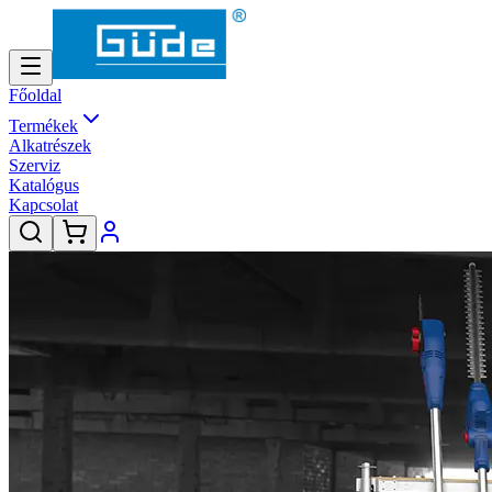
Főoldal
Termékek
Alkatrészek
Szerviz
Katalógus
Kapcsolat