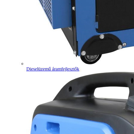
Dieselüzemű áramfejlesztők