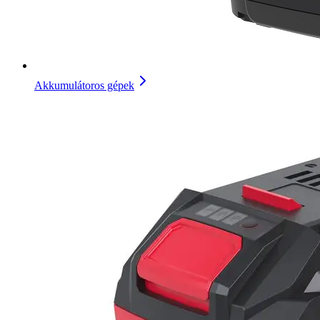
Akkumulátoros gépek