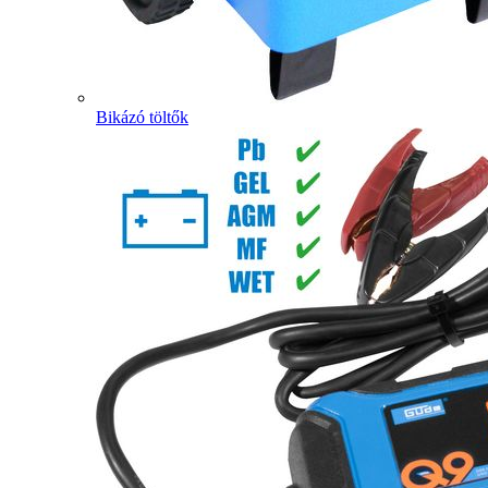
Bikázó töltők