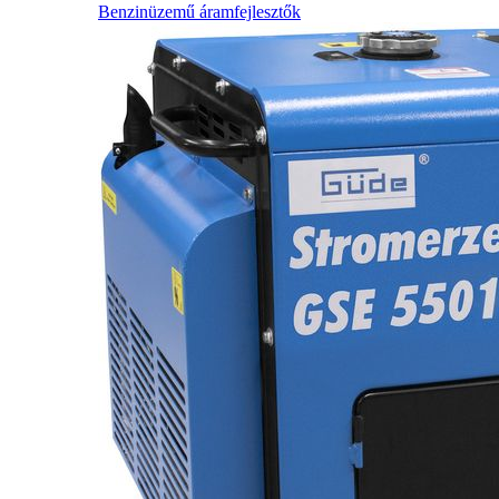
Benzinüzemű áramfejlesztők