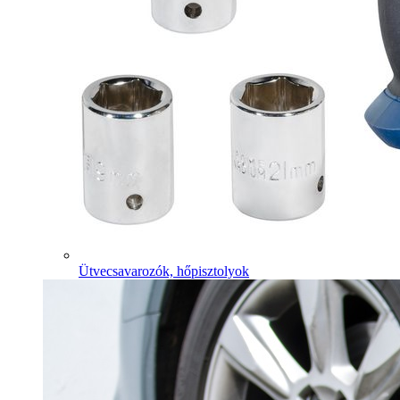
Ütvecsavarozók, hőpisztolyok