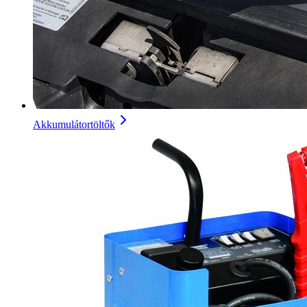
Akkumulátortöltők