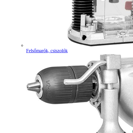
Felsőmarók, csiszolók