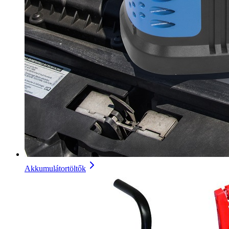
Akkumulátortöltők