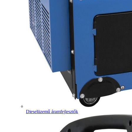
Dieselüzemű áramfejlesztők