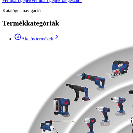
Fémipari gépek
Fémipari gépek kiegészítői
Katalógus navigáció
Termékkategóriák
Akciós termékek