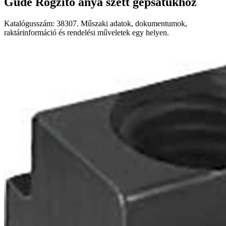
Güde Rögzítő anya szett gépsatukhoz
Katalógusszám: 38307. Műszaki adatok, dokumentumok,
raktárinformáció és rendelési műveletek egy helyen.