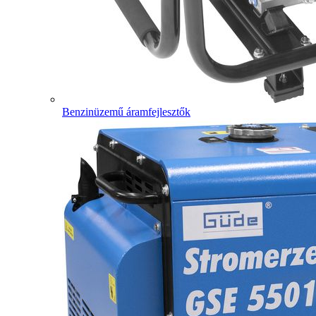
Benzinüzemű áramfejlesztők