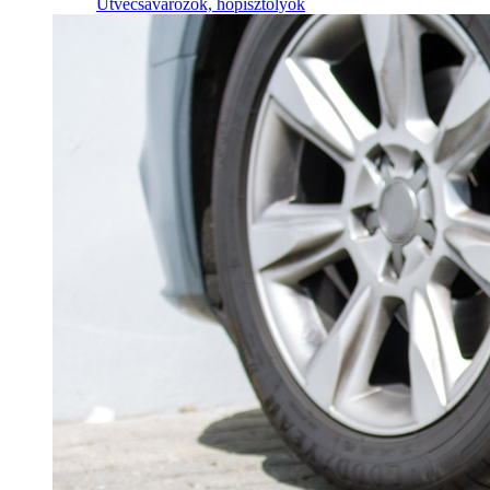
Ütvecsavarozók, hőpisztolyok