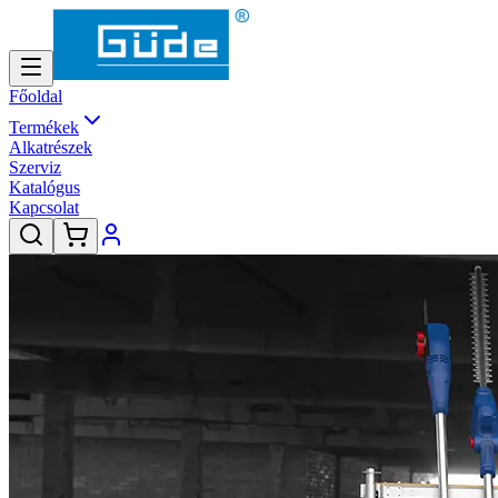
Főoldal
Termékek
Alkatrészek
Szerviz
Katalógus
Kapcsolat