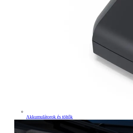
Akkumulátorok és töltők