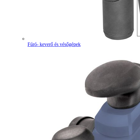
Fúró- keverő és vésőgépek