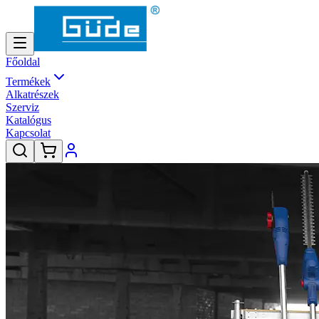
Főoldal
Termékek
Alkatrészek
Szerviz
Katalógus
Kapcsolat