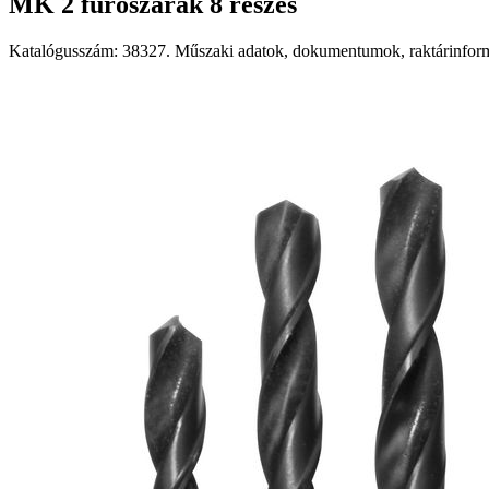
MK 2 fúrószárak 8 részes
Katalógusszám: 38327. Műszaki adatok, dokumentumok, raktárinformá