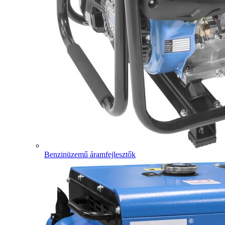
Benzinüzemű áramfejlesztők