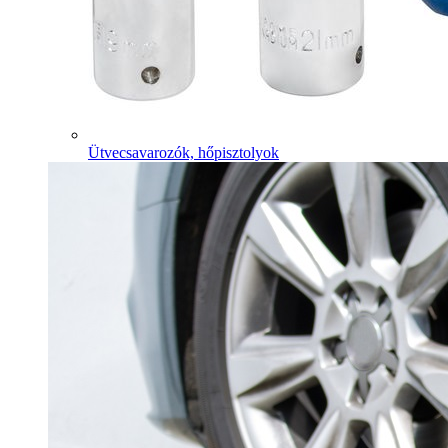
Ütvecsavarozók, hőpisztolyok