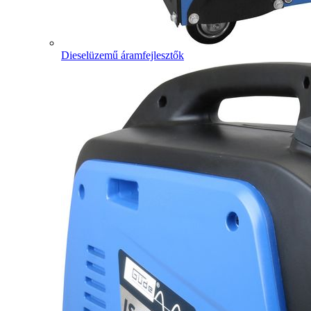
Dieselüzemű áramfejlesztők