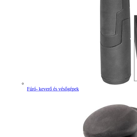
Fúró- keverő és vésőgépek