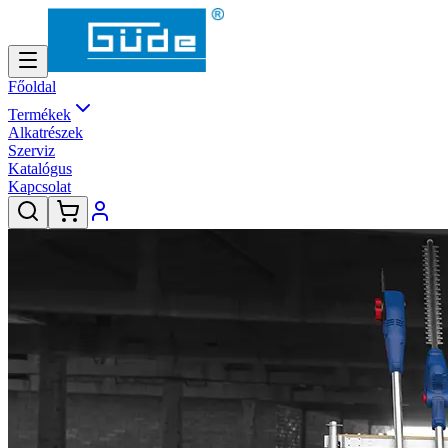
Főoldal
Termékek
Alkatrészek
Szerviz
Katalógus
Kapcsolat