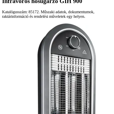
Infravörös hősugárzó GIH 900
Katalógusszám: 85172. Műszaki adatok, dokumentumok,
raktárinformáció és rendelési műveletek egy helyen.