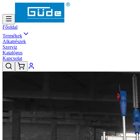
Főoldal
Termékek
Alkatrészek
Szerviz
Katalógus
Kapcsolat