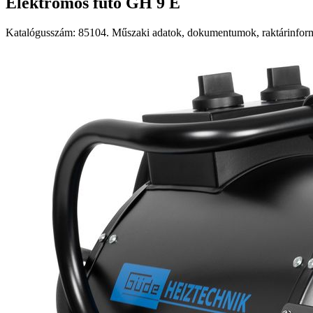
Elektromos fűtő GH 9 E
Katalógusszám: 85104. Műszaki adatok, dokumentumok, raktárinformá