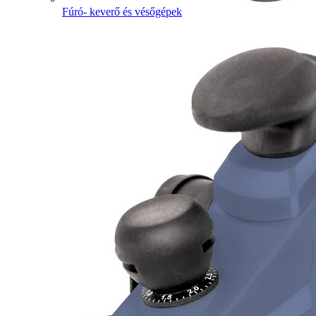
Fúró- keverő és vésőgépek