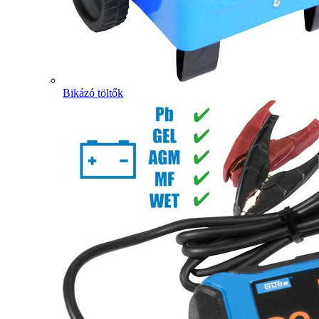
Bikázó töltők