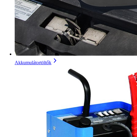
Akkumulátortöltők