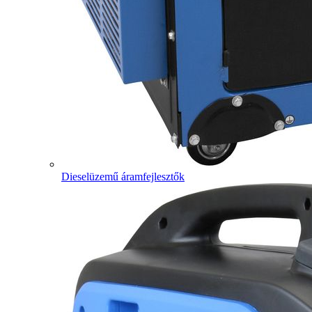
Dieselüzemű áramfejlesztők