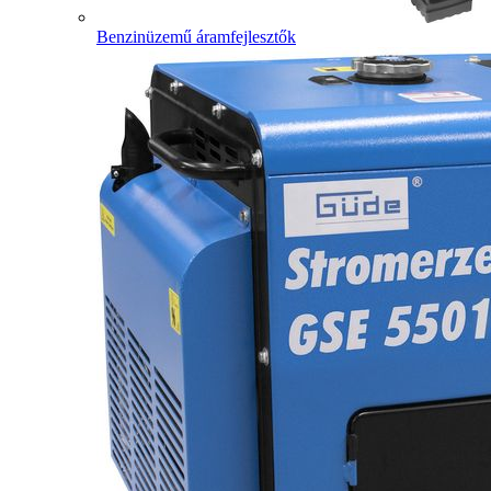
Benzinüzemű áramfejlesztők