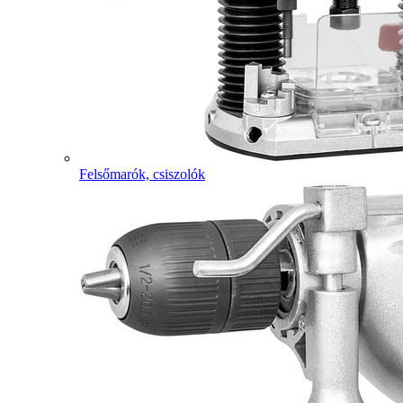
Felsőmarók, csiszolók