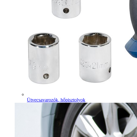
Ütvecsavarozók, hőpisztolyok