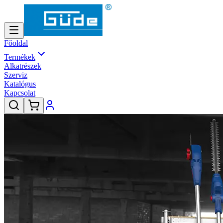
Főoldal
Termékek
Alkatrészek
Szerviz
Katalógus
Kapcsolat