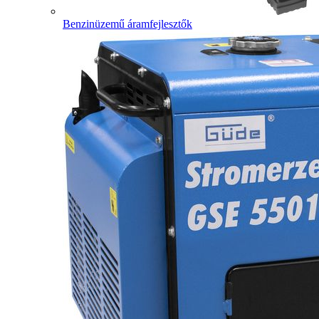
Benzinüzemű áramfejlesztők