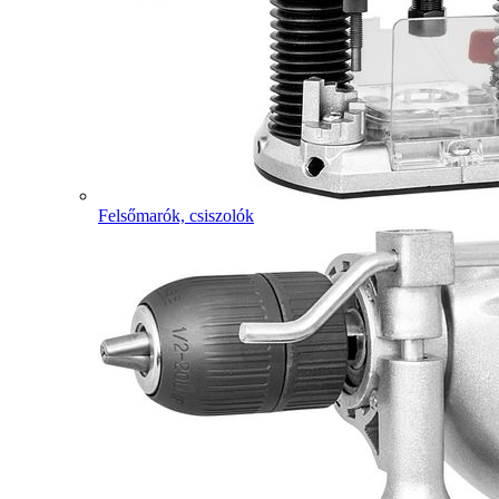
Felsőmarók, csiszolók