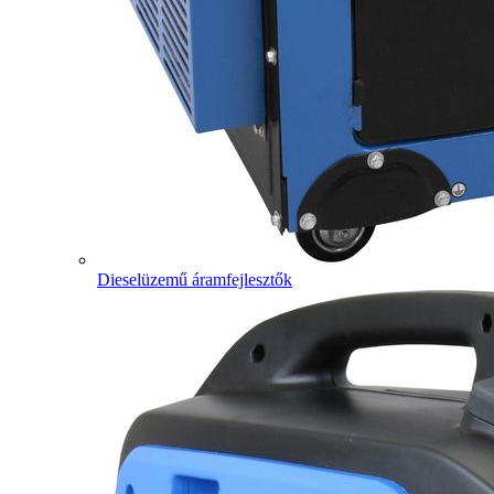
Dieselüzemű áramfejlesztők