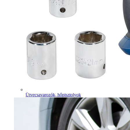
Ütvecsavarozók, hőpisztolyok