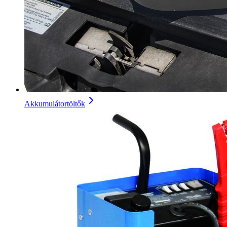
Akkumulátortöltők