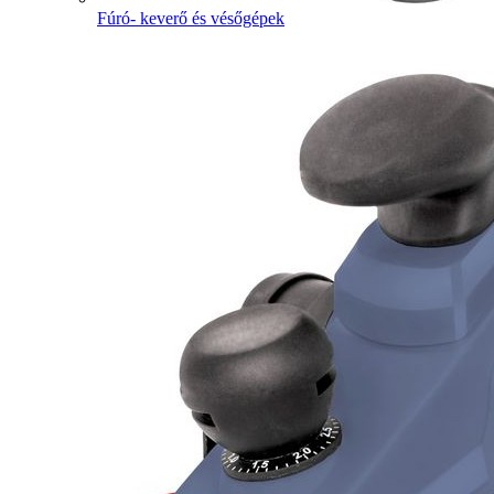
Fúró- keverő és vésőgépek