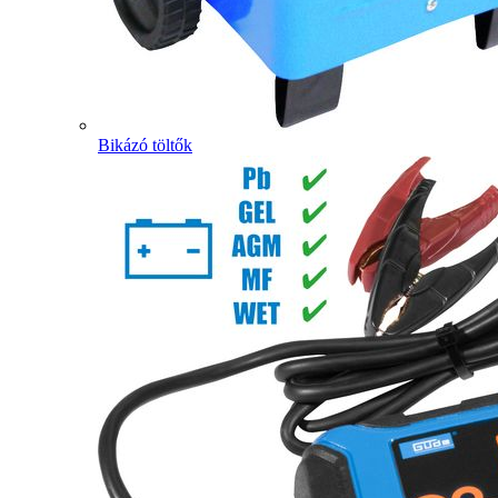
Bikázó töltők