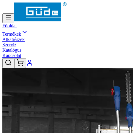
Főoldal
Termékek
Alkatrészek
Szerviz
Katalógus
Kapcsolat