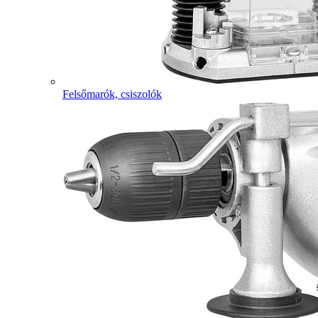
Felsőmarók, csiszolók