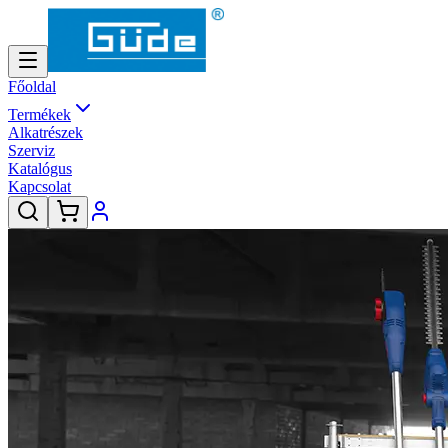
Főoldal
Termékek
Alkatrészek
Szerviz
Katalógus
Kapcsolat