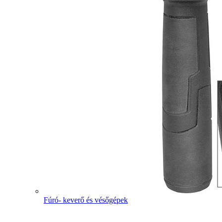
Fúró- keverő és vésőgépek