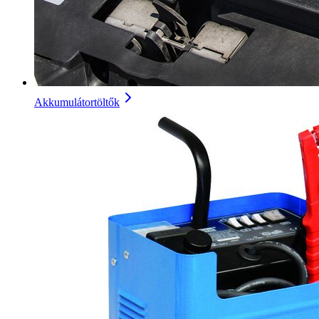
Akkumulátortöltők