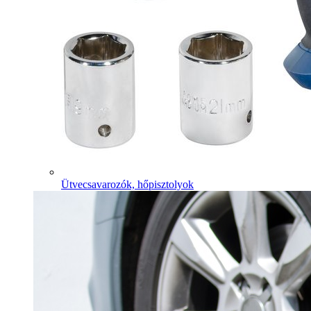
Ütvecsavarozók, hőpisztolyok