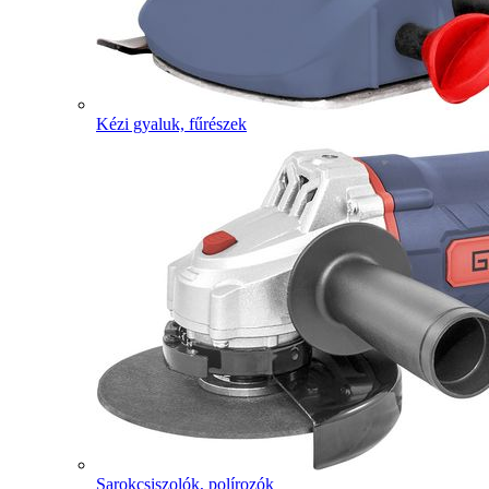
Kézi gyaluk, fűrészek
Sarokcsiszolók, polírozók