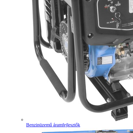
Benzinüzemű áramfejlesztők