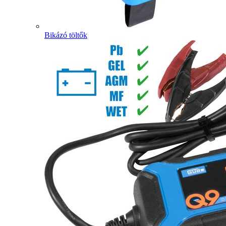
Bikázó töltők