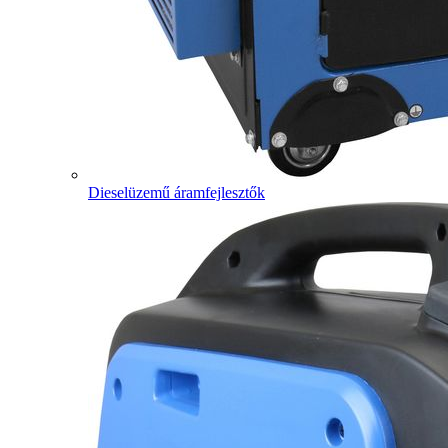
Dieselüzemű áramfejlesztők