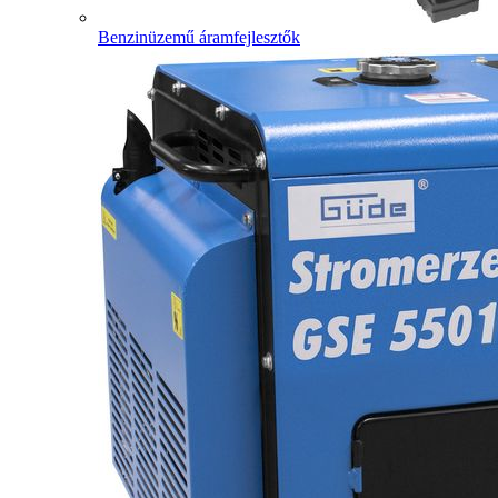
Benzinüzemű áramfejlesztők