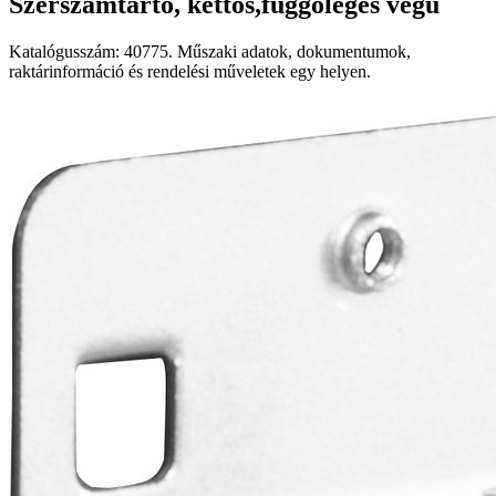
Szerszámtartó, kettős,függőleges végű
Katalógusszám: 40775. Műszaki adatok, dokumentumok,
raktárinformáció és rendelési műveletek egy helyen.