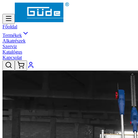
Főoldal
Termékek
Alkatrészek
Szerviz
Katalógus
Kapcsolat