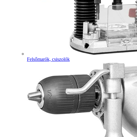
Felsőmarók, csiszolók