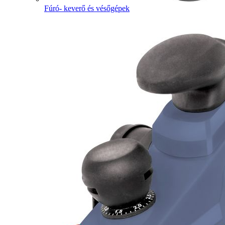
Fúró- keverő és vésőgépek