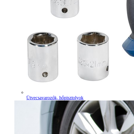
Ütvecsavarozók, hőpisztolyok