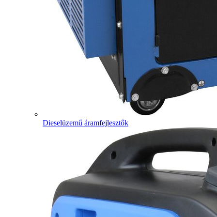
Dieselüzemű áramfejlesztők