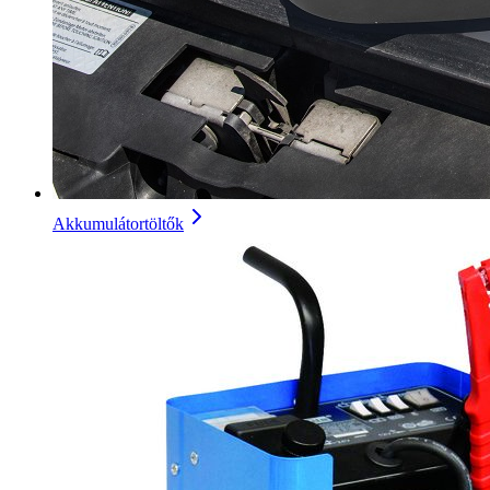
Akkumulátortöltők