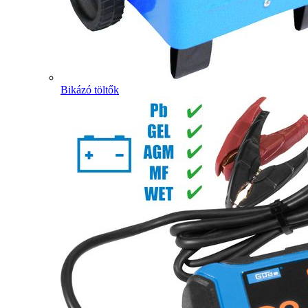
Bikázó töltők