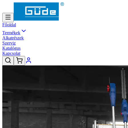
Főoldal
Termékek
Alkatrészek
Szerviz
Katalógus
Kapcsolat