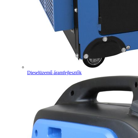
Dieselüzemű áramfejlesztők