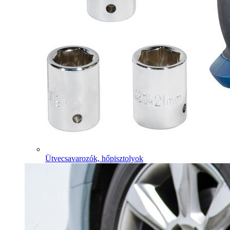
Ütvecsavarozók, hőpisztolyok