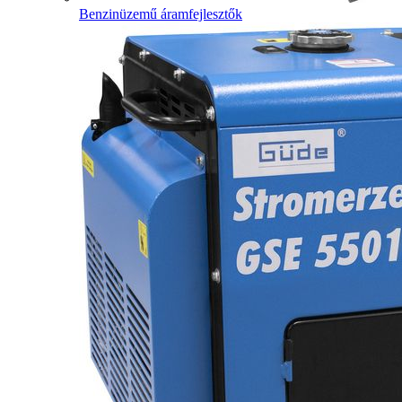
Benzinüzemű áramfejlesztők