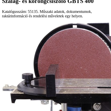
Szalag- és korongcsiszoló GBTS 400
Katalógusszám: 55135. Műszaki adatok, dokumentumok,
raktárinformáció és rendelési műveletek egy helyen.