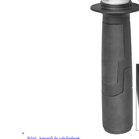
Fúró- keverő és vésőgépek