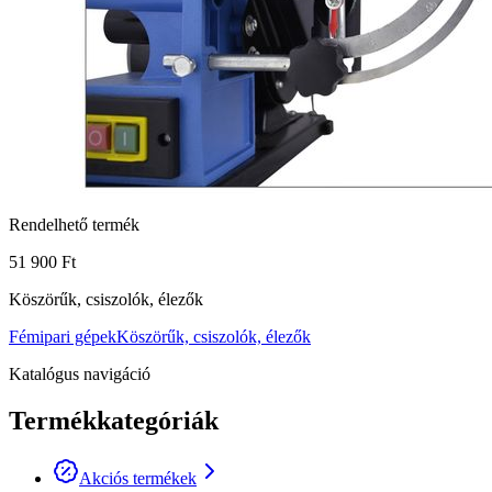
Rendelhető termék
51 900 Ft
Köszörűk, csiszolók, élezők
Fémipari gépek
Köszörűk, csiszolók, élezők
Katalógus navigáció
Termékkategóriák
Akciós termékek