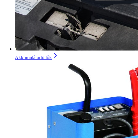
Akkumulátortöltők