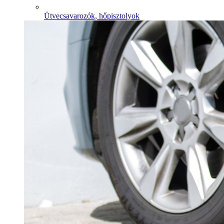
Ütvecsavarozók, hőpisztolyok