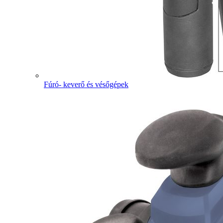
Fúró- keverő és vésőgépek