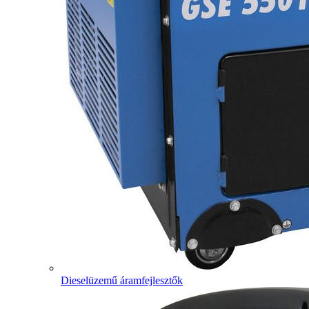
Dieselüzemű áramfejlesztők