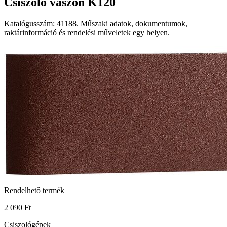
Csiszoló vászon K120
Katalógusszám: 41188. Műszaki adatok, dokumentumok,
raktárinformáció és rendelési műveletek egy helyen.
Rendelhető termék
2 090 Ft
Csiszológépek