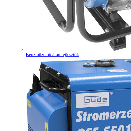
Benzinüzemű áramfejlesztők