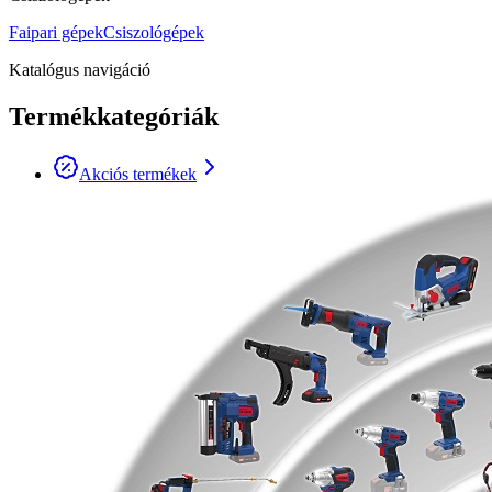
Faipari gépek
Csiszológépek
Katalógus navigáció
Termékkategóriák
Akciós termékek