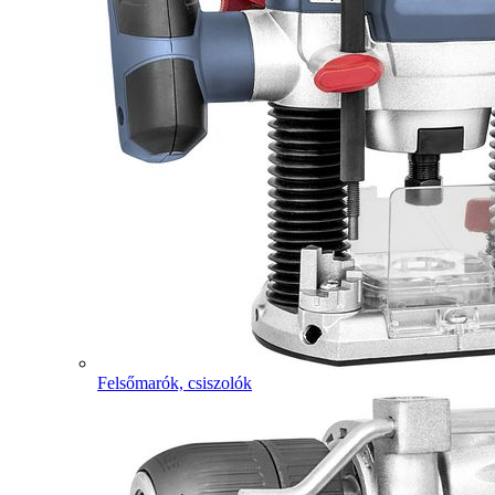
Felsőmarók, csiszolók