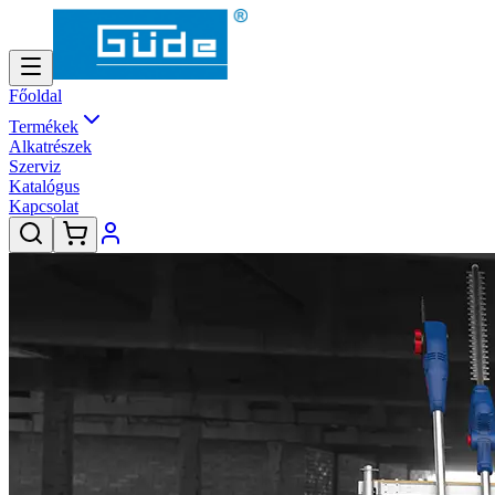
Főoldal
Termékek
Alkatrészek
Szerviz
Katalógus
Kapcsolat