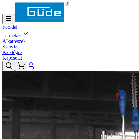
Főoldal
Termékek
Alkatrészek
Szerviz
Katalógus
Kapcsolat