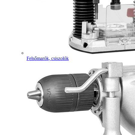
Felsőmarók, csiszolók