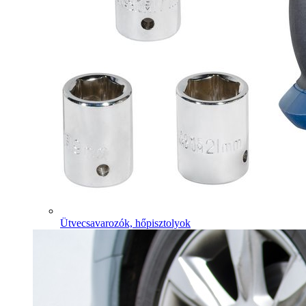
Ütvecsavarozók, hőpisztolyok