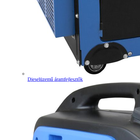
Dieselüzemű áramfejlesztők