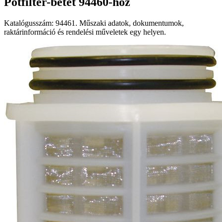
Pótfilter-betét 94460-hoz
Katalógusszám: 94461. Műszaki adatok, dokumentumok,
raktárinformáció és rendelési műveletek egy helyen.