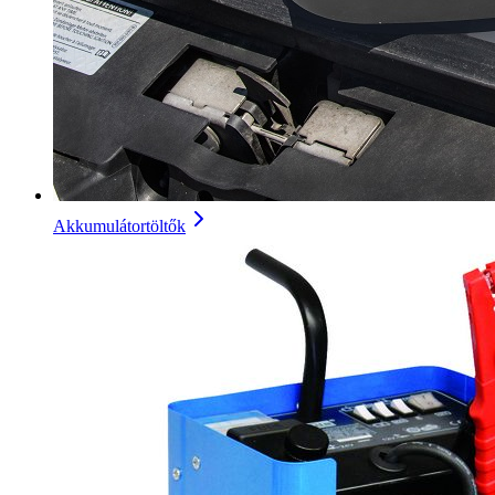
Akkumulátortöltők