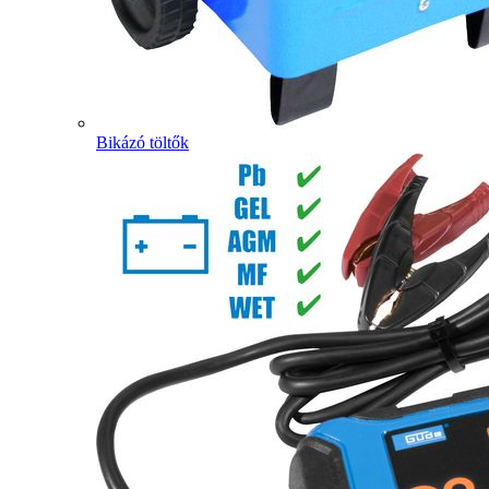
Bikázó töltők