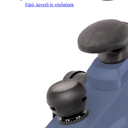
Fúró- keverő és vésőgépek