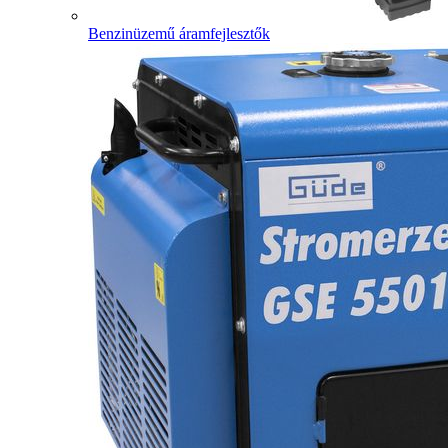
Benzinüzemű áramfejlesztők