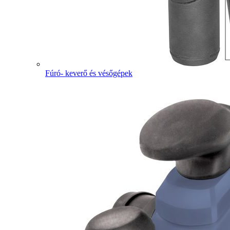
Fúró- keverő és vésőgépek