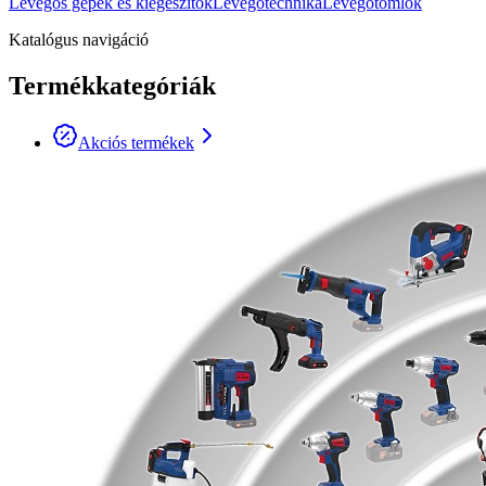
Levegős gépek és kiegészítők
Levegőtechnika
Levegőtömlők
Katalógus navigáció
Termékkategóriák
Akciós termékek