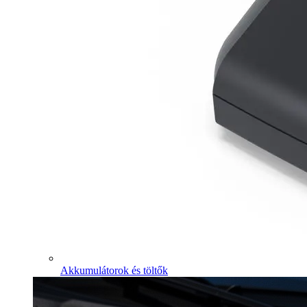
Akkumulátorok és töltők