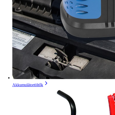
Akkumulátortöltők