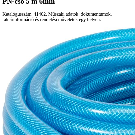
PN-cső 5 m 6mm
Katalógusszám: 41402. Műszaki adatok, dokumentumok,
raktárinformáció és rendelési műveletek egy helyen.