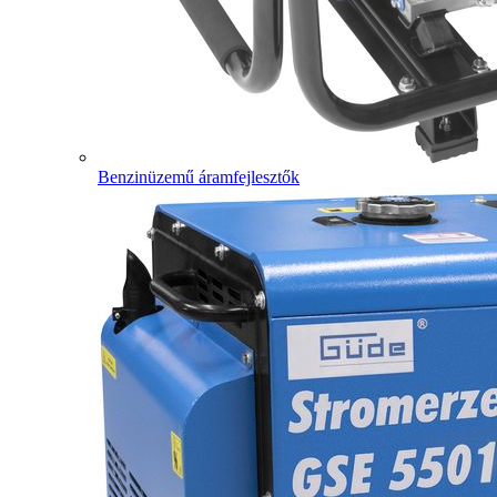
Benzinüzemű áramfejlesztők