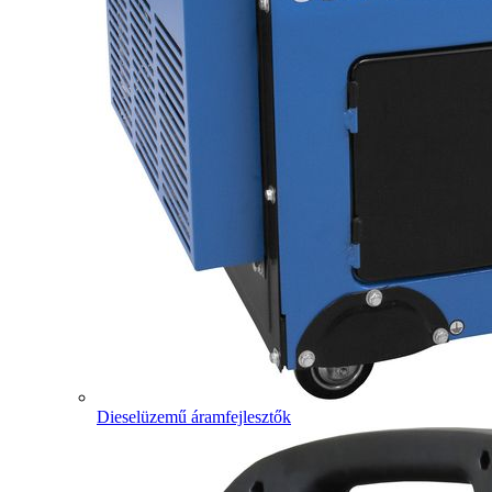
Dieselüzemű áramfejlesztők