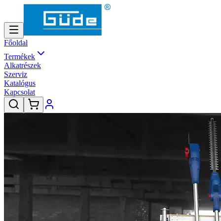
Főoldal
Termékek
Alkatrészek
Szerviz
Katalógus
Kapcsolat