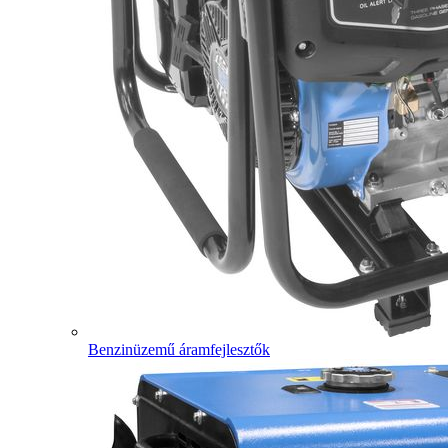
Benzinüzemű áramfejlesztők