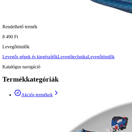
Rendelhető termék
8 490 Ft
Levegőtömlők
Levegős gépek és kiegészítők
Levegőtechnika
Levegőtömlők
Katalógus navigáció
Termékkategóriák
Akciós termékek