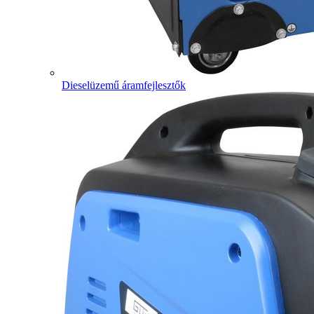
Dieselüzemű áramfejlesztők