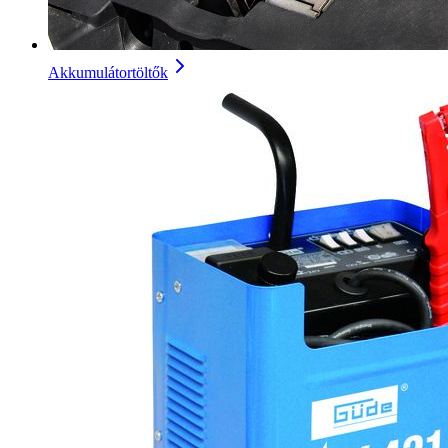
Akkumulátortöltők