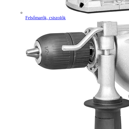
Felsőmarók, csiszolók