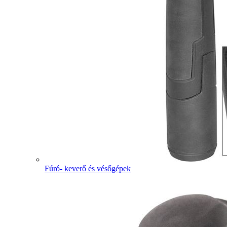
Fúró- keverő és vésőgépek