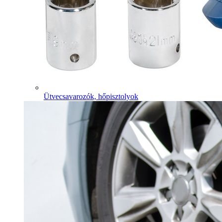
Ütvecsavarozók, hőpisztolyok