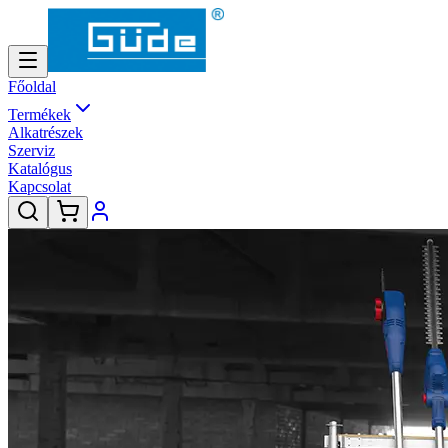
Főoldal
Termékek
Alkatrészek
Szerviz
Katalógus
Kapcsolat