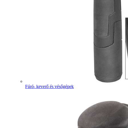
Fúró- keverő és vésőgépek