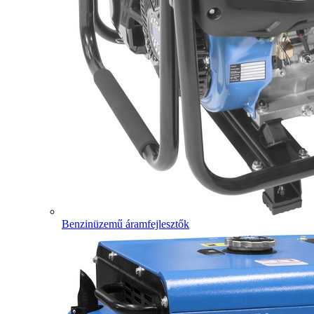
Benzinüzemű áramfejlesztők