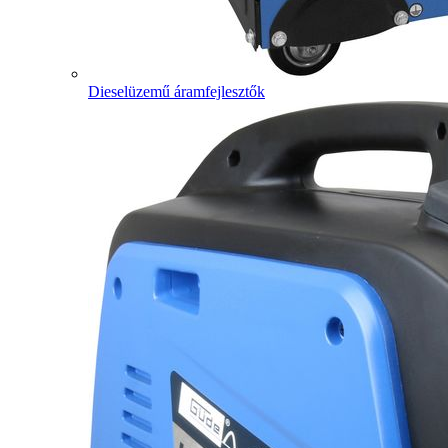
Dieselüzemű áramfejlesztők