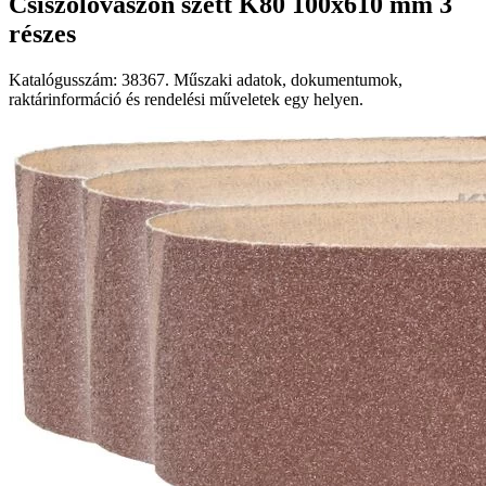
Csiszolóvászon szett K80 100x610 mm 3
részes
Katalógusszám: 38367. Műszaki adatok, dokumentumok,
raktárinformáció és rendelési műveletek egy helyen.