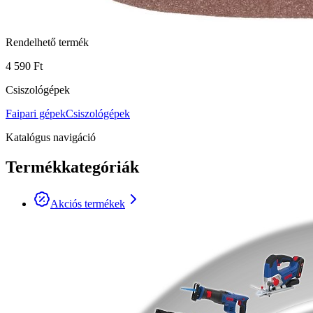
Rendelhető termék
4 590 Ft
Csiszológépek
Faipari gépek
Csiszológépek
Katalógus navigáció
Termékkategóriák
Akciós termékek