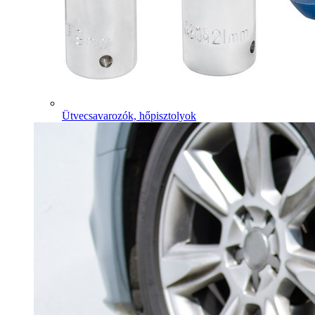
Ütvecsavarozók, hőpisztolyok