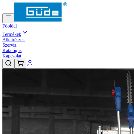
Főoldal
Termékek
Alkatrészek
Szerviz
Katalógus
Kapcsolat