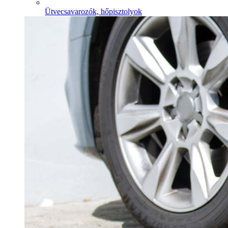
Ütvecsavarozók, hőpisztolyok