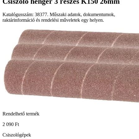
Csiszoló henger 3 részes K150 26mm
Katalógusszám: 38377. Műszaki adatok, dokumentumok,
raktárinformáció és rendelési műveletek egy helyen.
Rendelhető termék
2 090 Ft
Csiszológépek