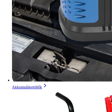
Akkumulátortöltők