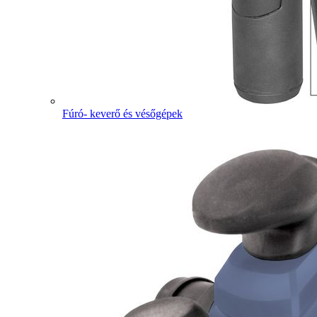
Fúró- keverő és vésőgépek