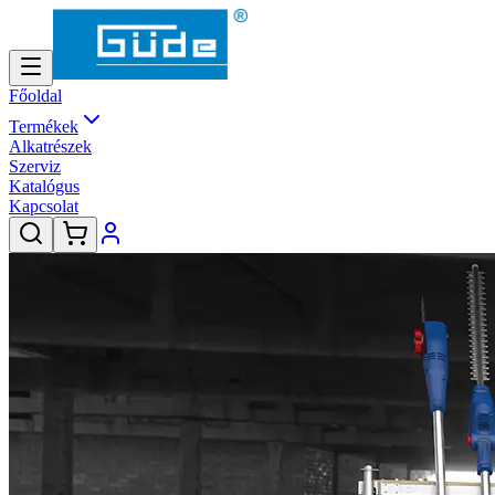
Főoldal
Termékek
Alkatrészek
Szerviz
Katalógus
Kapcsolat