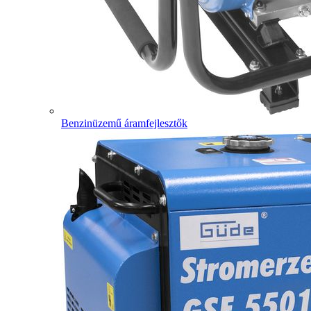
Benzinüzemű áramfejlesztők