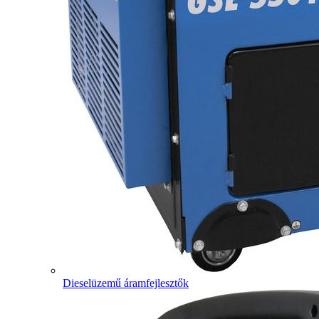
Dieselüzemű áramfejlesztők