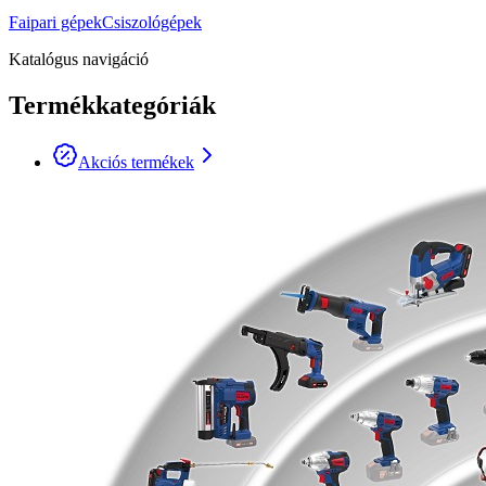
Faipari gépek
Csiszológépek
Katalógus navigáció
Termékkategóriák
Akciós termékek