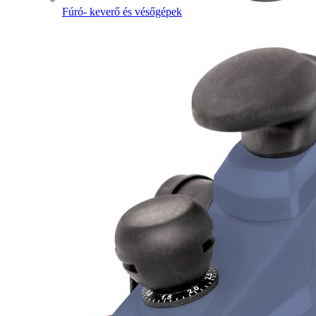
Fúró- keverő és vésőgépek