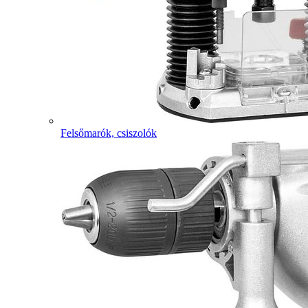
Felsőmarók, csiszolók