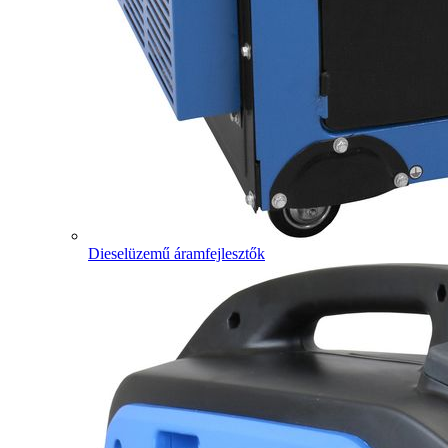
Dieselüzemű áramfejlesztők