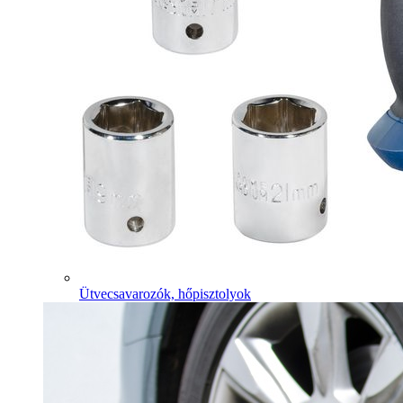
Ütvecsavarozók, hőpisztolyok