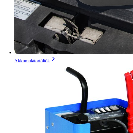
Akkumulátortöltők