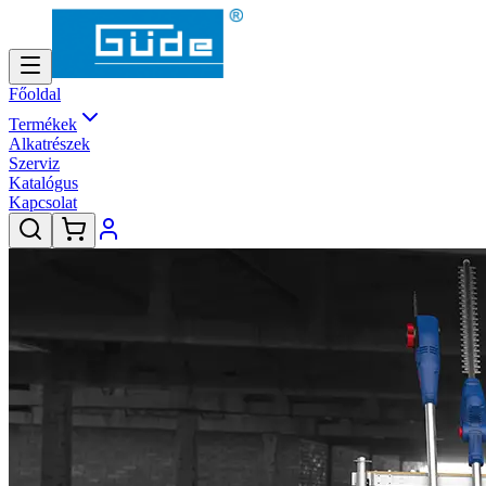
Főoldal
Termékek
Alkatrészek
Szerviz
Katalógus
Kapcsolat