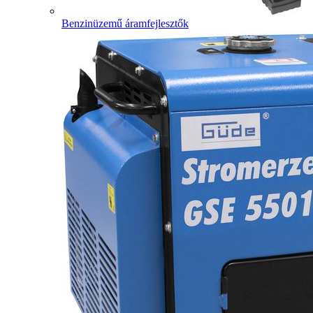
Benzinüzemű áramfejlesztők