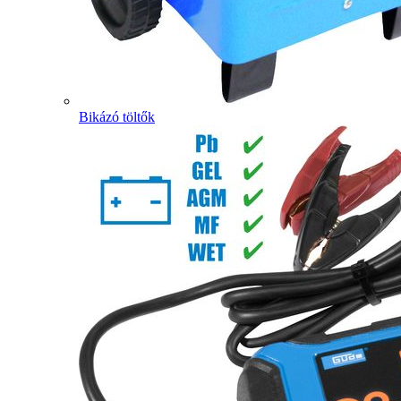
Bikázó töltők