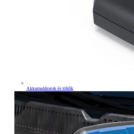
Akkumulátorok és töltők