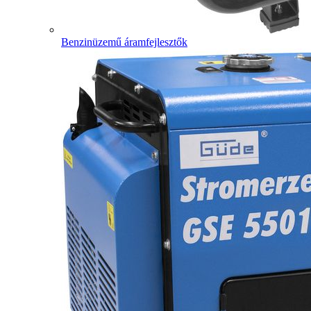
Benzinüzemű áramfejlesztők