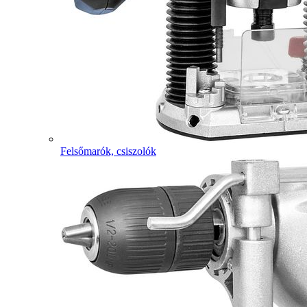
Felsőmarók, csiszolók