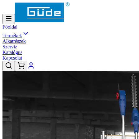
Főoldal
Termékek
Alkatrészek
Szerviz
Katalógus
Kapcsolat