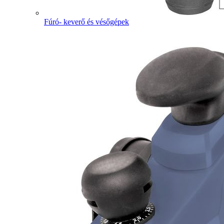
Fúró- keverő és vésőgépek