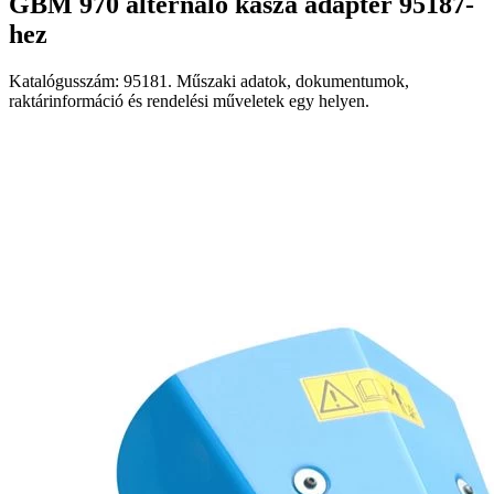
GBM 970 alternáló kasza adapter 95187-
hez
Katalógusszám: 95181. Műszaki adatok, dokumentumok,
raktárinformáció és rendelési műveletek egy helyen.