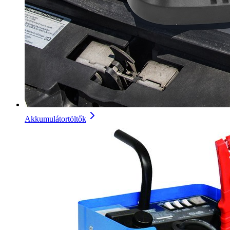
Akkumulátortöltők