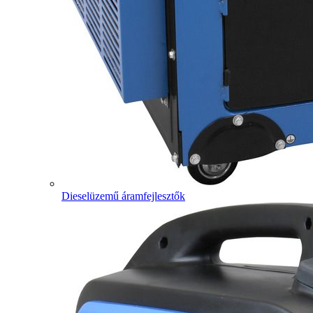
Dieselüzemű áramfejlesztők