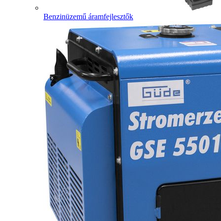
Benzinüzemű áramfejlesztők