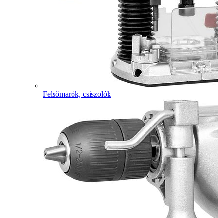
Felsőmarók, csiszolók