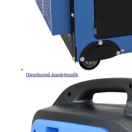
Dieselüzemű áramfejlesztők