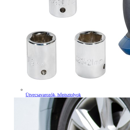
Ütvecsavarozók, hőpisztolyok