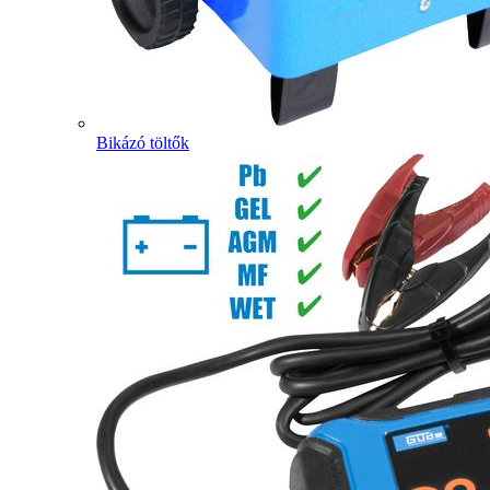
Bikázó töltők