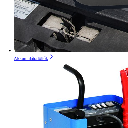
Akkumulátortöltők