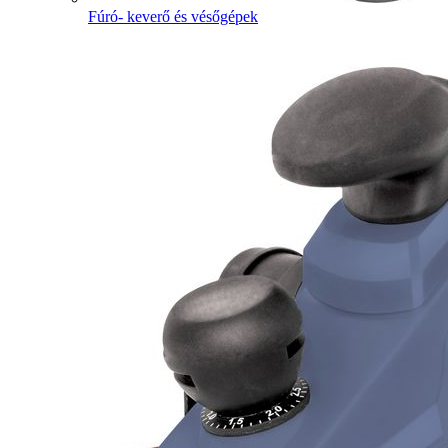
Fúró- keverő és vésőgépek