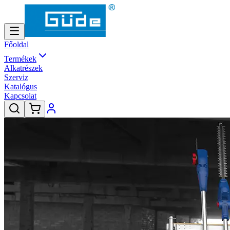
Főoldal
Termékek
Alkatrészek
Szerviz
Katalógus
Kapcsolat