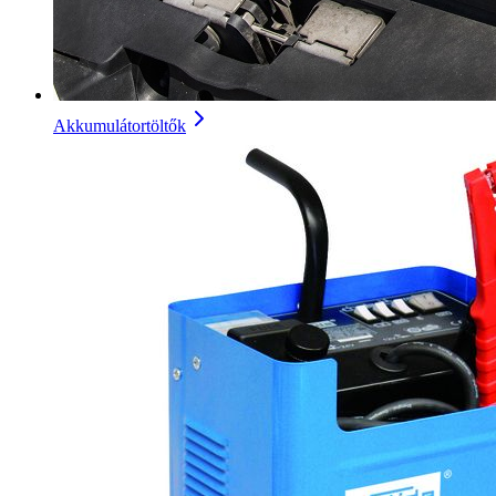
Akkumulátortöltők