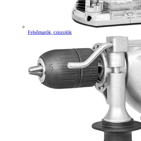
Felsőmarók, csiszolók