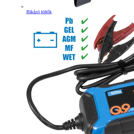
Bikázó töltők