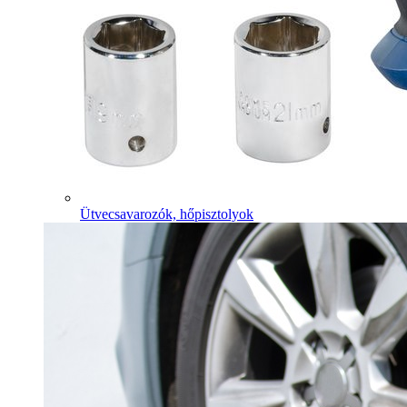
Ütvecsavarozók, hőpisztolyok