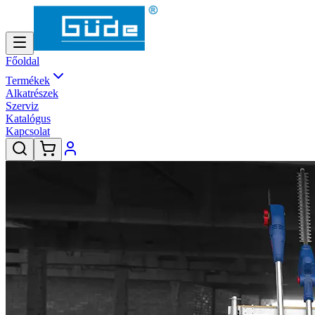
Főoldal
Termékek
Alkatrészek
Szerviz
Katalógus
Kapcsolat