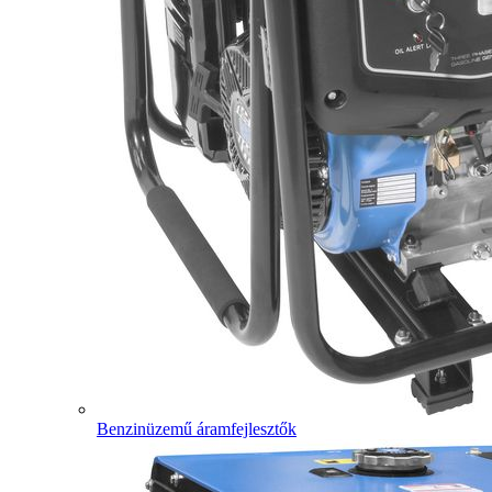
Benzinüzemű áramfejlesztők