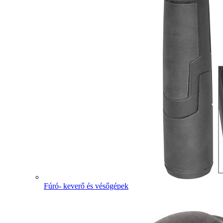
Fúró- keverő és vésőgépek