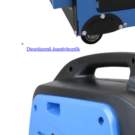
Dieselüzemű áramfejlesztők