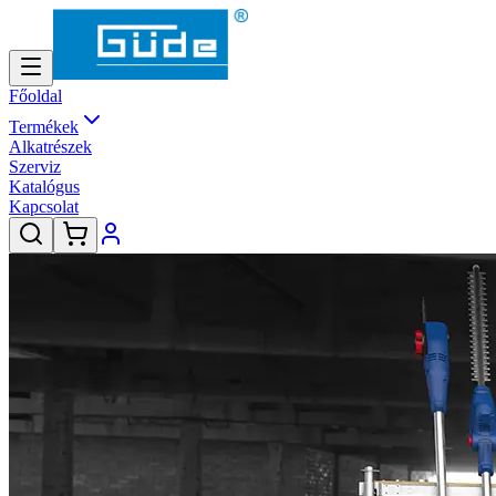
Főoldal
Termékek
Alkatrészek
Szerviz
Katalógus
Kapcsolat