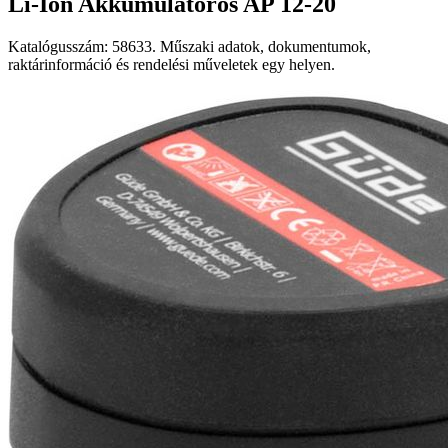
Li-Ion Akkumulátoros AP 12-20
Katalógusszám: 58633. Műszaki adatok, dokumentumok,
raktárinformáció és rendelési műveletek egy helyen.