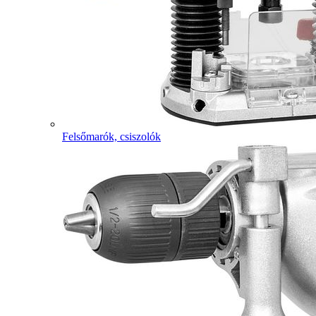
Felsőmarók, csiszolók