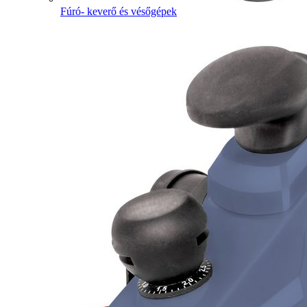
Fúró- keverő és vésőgépek