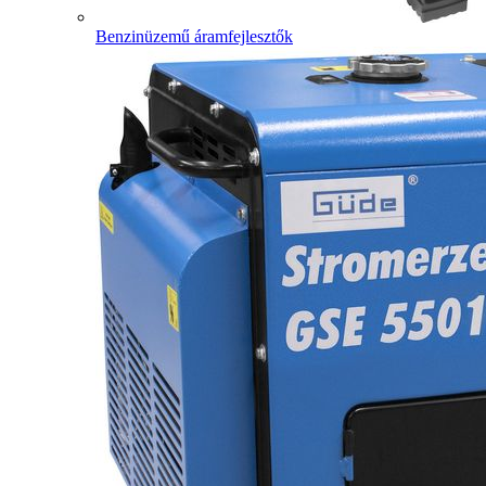
Benzinüzemű áramfejlesztők