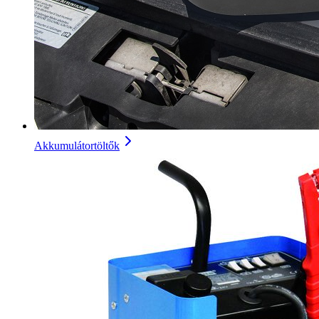
Akkumulátortöltők