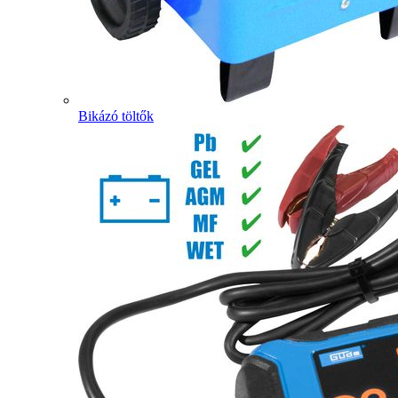
Bikázó töltők