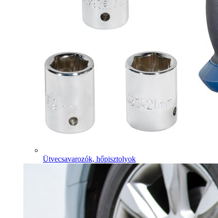
Ütvecsavarozók, hőpisztolyok