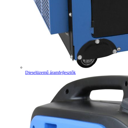
Dieselüzemű áramfejlesztők