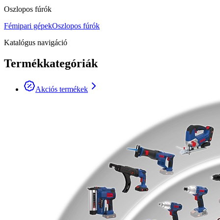
Oszlopos fúrók
Fémipari gépek
Oszlopos fúrók
Katalógus navigáció
Termékkategóriák
Akciós termékek