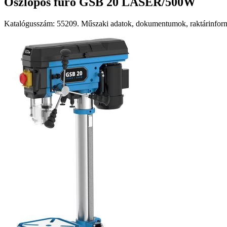
Oszlopos fúró GSB 20 LASER/500W
Katalógusszám: 55209. Műszaki adatok, dokumentumok, raktárinformá