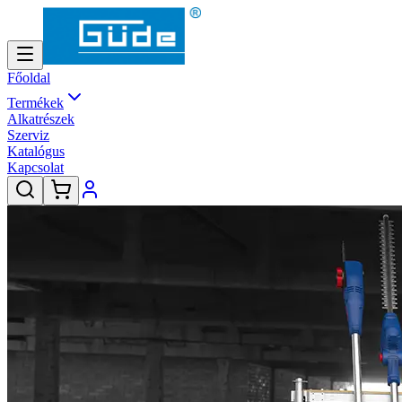
Főoldal
Termékek
Alkatrészek
Szerviz
Katalógus
Kapcsolat