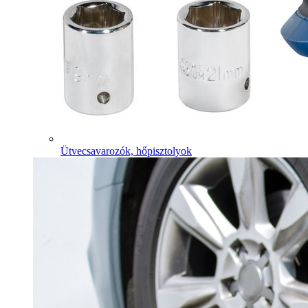
Ütvecsavarozók, hőpisztolyok