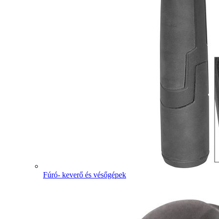
Fúró- keverő és vésőgépek