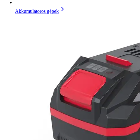
Akkumulátoros gépek