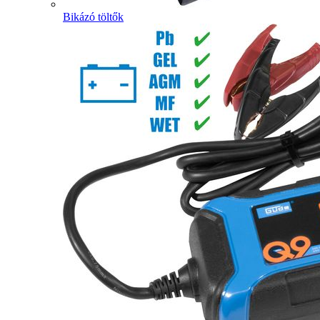
Bikázó töltők