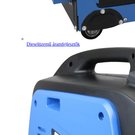
Dieselüzemű áramfejlesztők