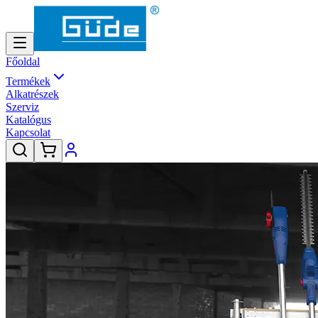
Főoldal
Termékek
Alkatrészek
Szerviz
Katalógus
Kapcsolat