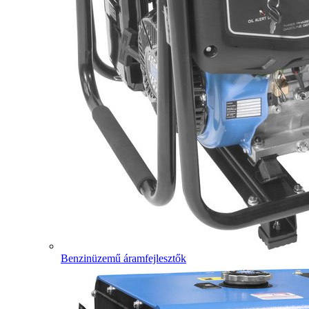
Benzinüzemű áramfejlesztők