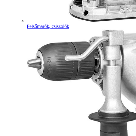
Felsőmarók, csiszolók