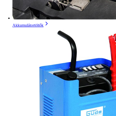
Akkumulátortöltők