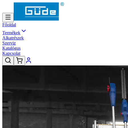
Főoldal
Termékek
Alkatrészek
Szerviz
Katalógus
Kapcsolat