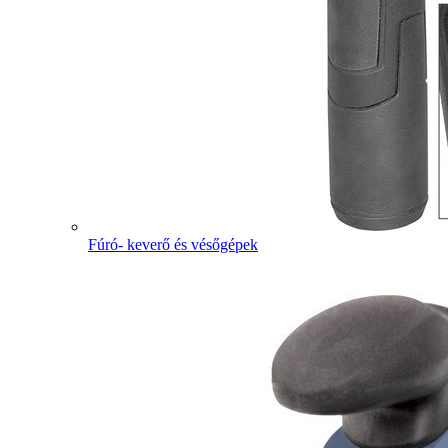
Fúró- keverő és vésőgépek