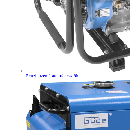
Benzinüzemű áramfejlesztők