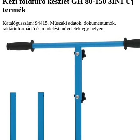
Kézi földfúró készlet GH 80-150 3IN1 Új
termék
Katalógusszám: 94415. Műszaki adatok, dokumentumok,
raktárinformáció és rendelési műveletek egy helyen.