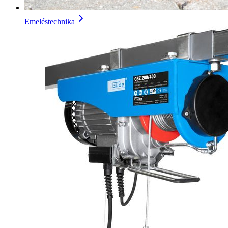
Emeléstechnika