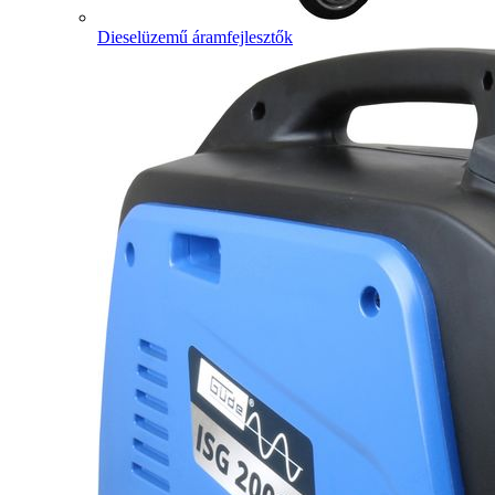
Dieselüzemű áramfejlesztők