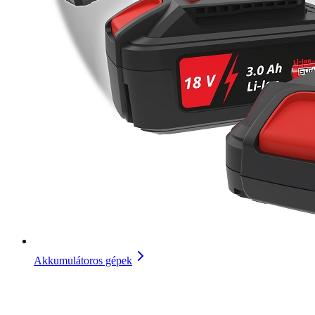
Akkumulátoros gépek