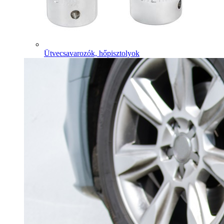
Ütvecsavarozók, hőpisztolyok