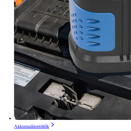
Akkumulátortöltők