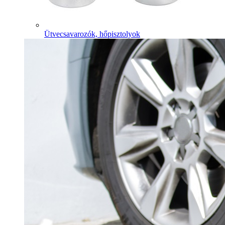
Ütvecsavarozók, hőpisztolyok