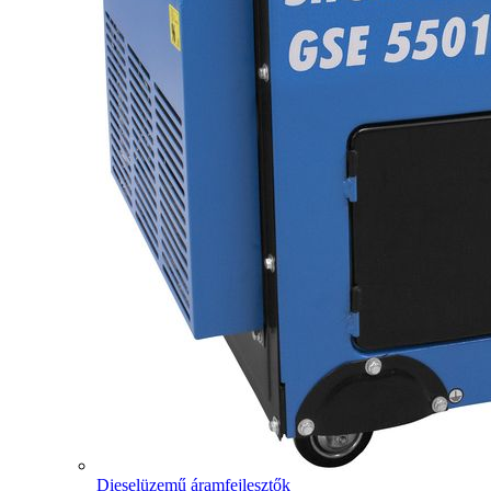
Dieselüzemű áramfejlesztők