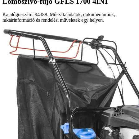
Lombszívó-fújó GFLS 1700 4IN1
Katalógusszám: 94388. Műszaki adatok, dokumentumok,
raktárinformáció és rendelési műveletek egy helyen.