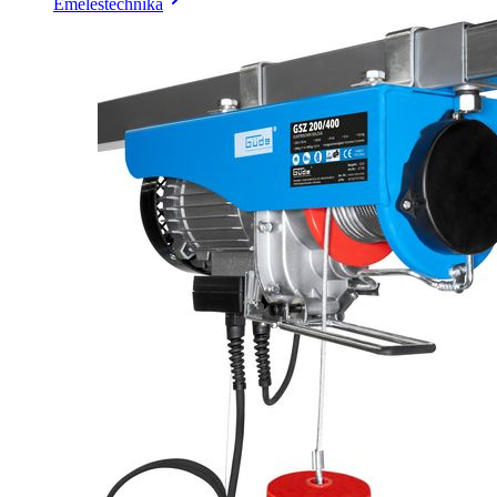
Emeléstechnika