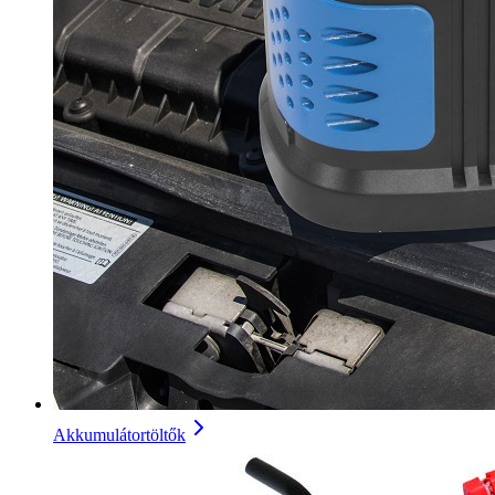
Akkumulátortöltők