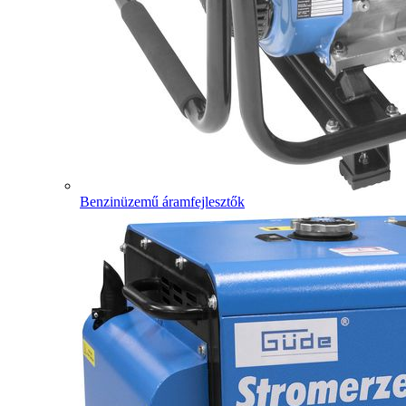
Benzinüzemű áramfejlesztők