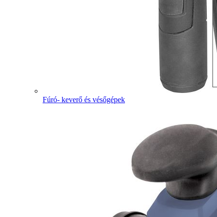
Fúró- keverő és vésőgépek