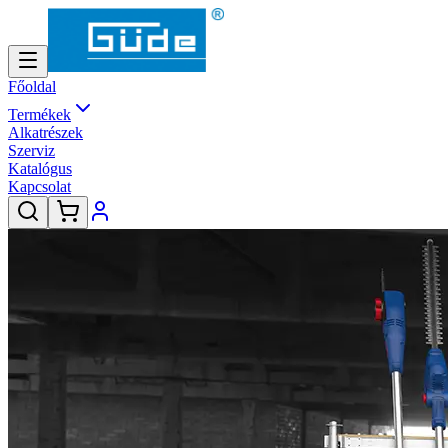
Főoldal
Termékek
Alkatrészek
Szerviz
Katalógus
Kapcsolat