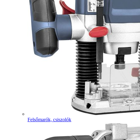
Felsőmarók, csiszolók