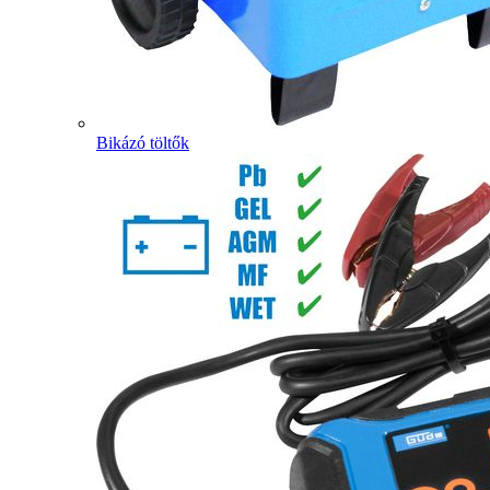
Bikázó töltők