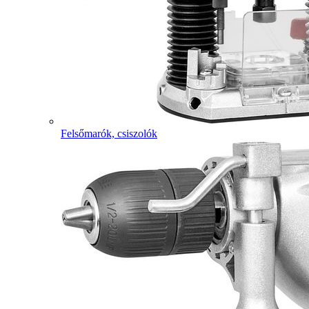
Felsőmarók, csiszolók