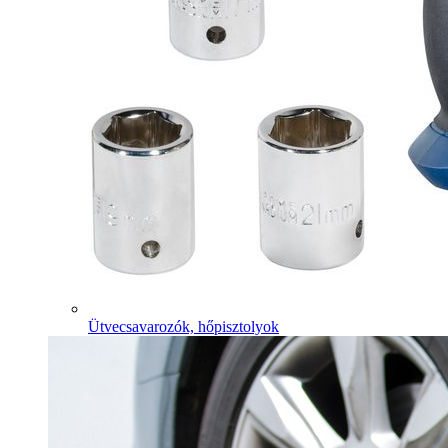
Ütvecsavarozók, hőpisztolyok