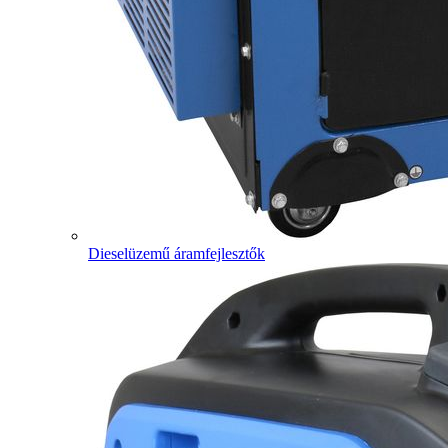
Dieselüzemű áramfejlesztők