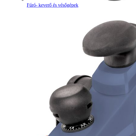
Fúró- keverő és vésőgépek