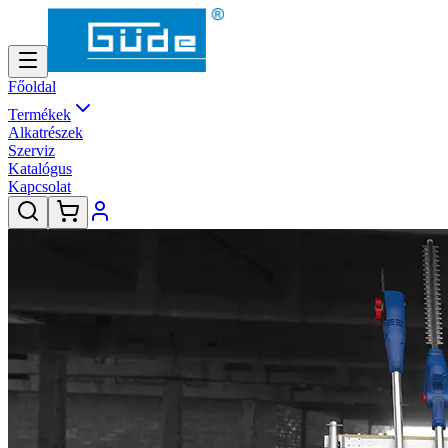
Főoldal
Termékek
Alkatrészek
Szerviz
Katalógus
Kapcsolat