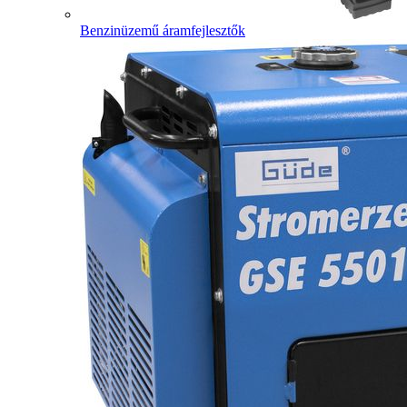
Benzinüzemű áramfejlesztők