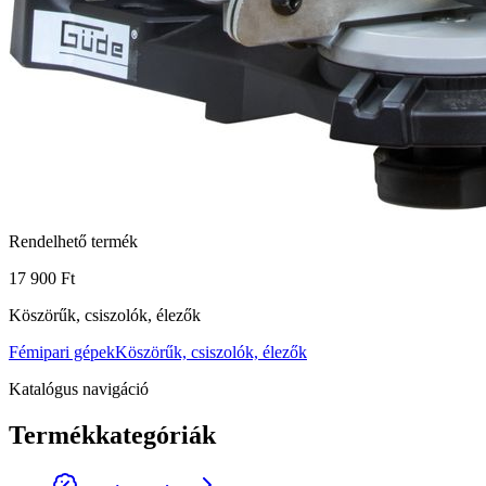
Rendelhető termék
17 900 Ft
Köszörűk, csiszolók, élezők
Fémipari gépek
Köszörűk, csiszolók, élezők
Katalógus navigáció
Termékkategóriák