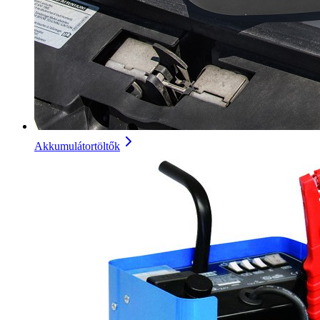
Akkumulátortöltők