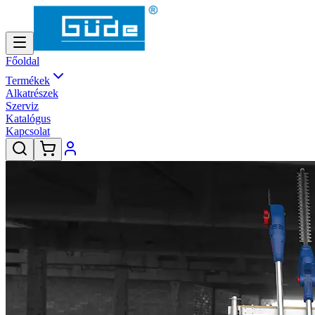
Főoldal
Termékek
Alkatrészek
Szerviz
Katalógus
Kapcsolat