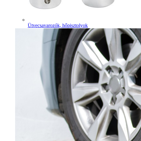
Ütvecsavarozók, hőpisztolyok