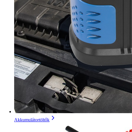
Akkumulátortöltők