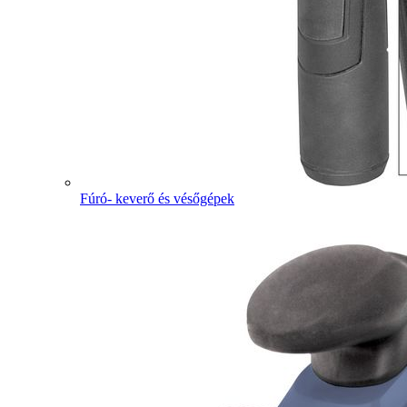
Fúró- keverő és vésőgépek