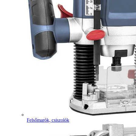
Felsőmarók, csiszolók