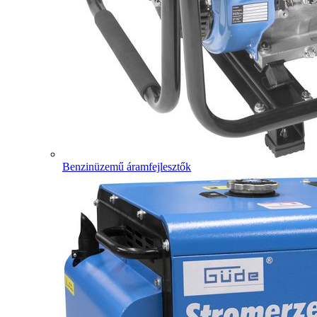
Benzinüzemű áramfejlesztők