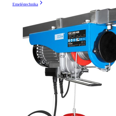
Emeléstechnika