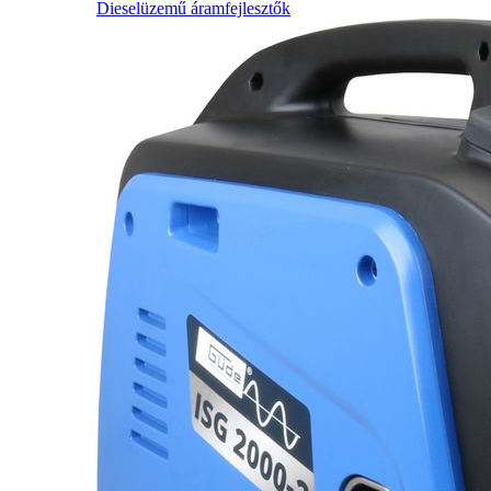
Dieselüzemű áramfejlesztők