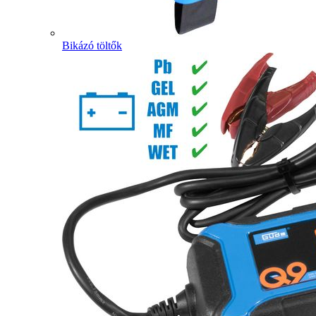
Bikázó töltők