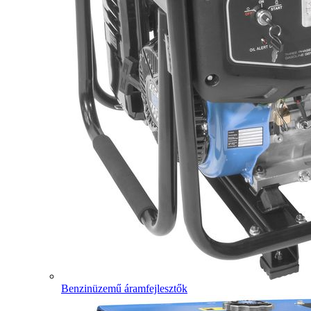
Benzinüzemű áramfejlesztők