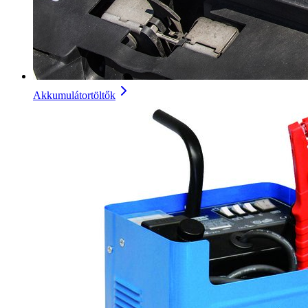
Akkumulátortöltők