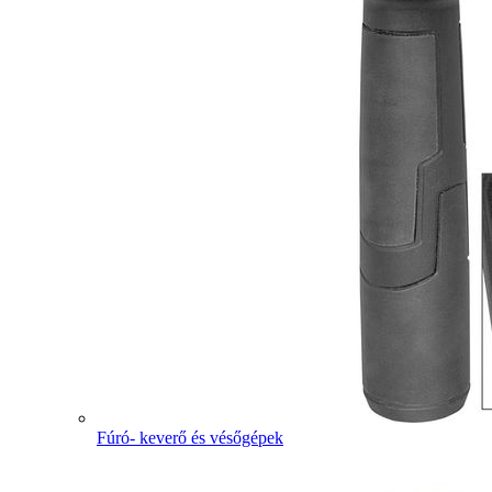
Fúró- keverő és vésőgépek