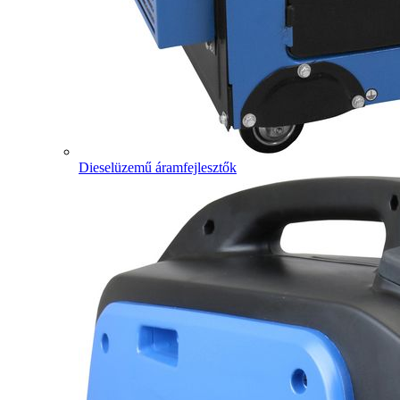
Dieselüzemű áramfejlesztők