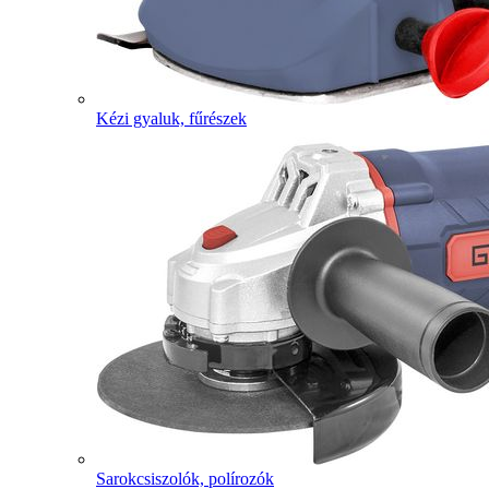
Kézi gyaluk, fűrészek
Sarokcsiszolók, polírozók