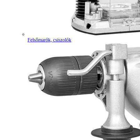
Felsőmarók, csiszolók