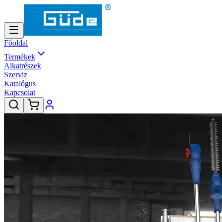
Főoldal
Termékek
Alkatrészek
Szerviz
Katalógus
Kapcsolat