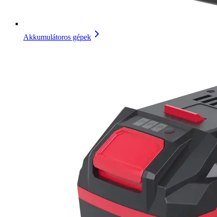
Akkumulátoros gépek