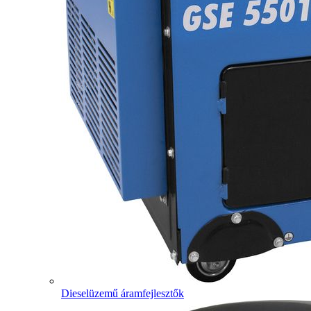
Dieselüzemű áramfejlesztők