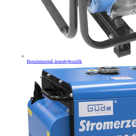
Benzinüzemű áramfejlesztők