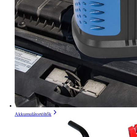
Akkumulátortöltők