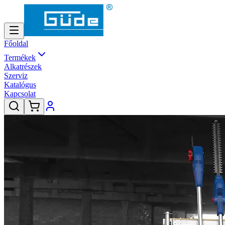
Főoldal
Termékek
Alkatrészek
Szerviz
Katalógus
Kapcsolat