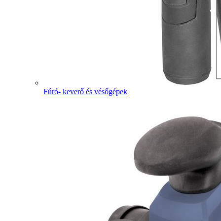
Fúró- keverő és vésőgépek