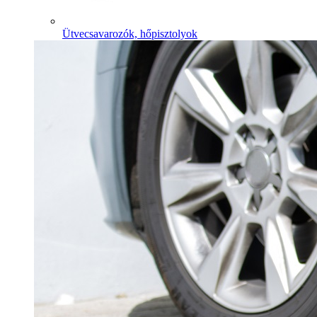
Ütvecsavarozók, hőpisztolyok