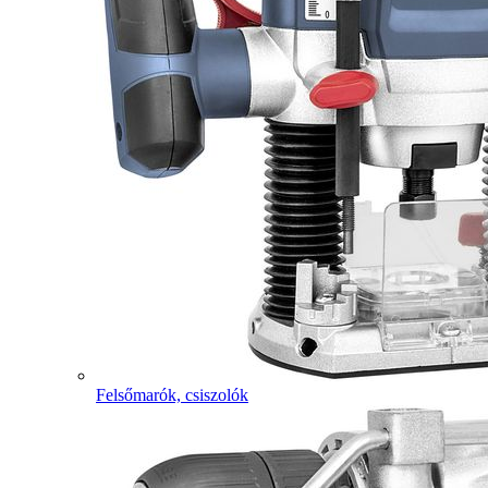
Felsőmarók, csiszolók