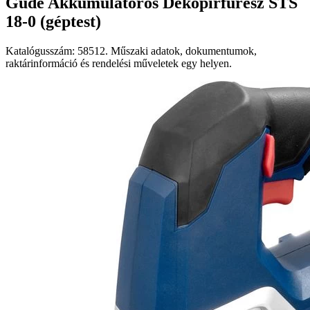
Güde Akkumulátoros Dekopírfűrész STS
18-0 (géptest)
Katalógusszám: 58512. Műszaki adatok, dokumentumok,
raktárinformáció és rendelési műveletek egy helyen.