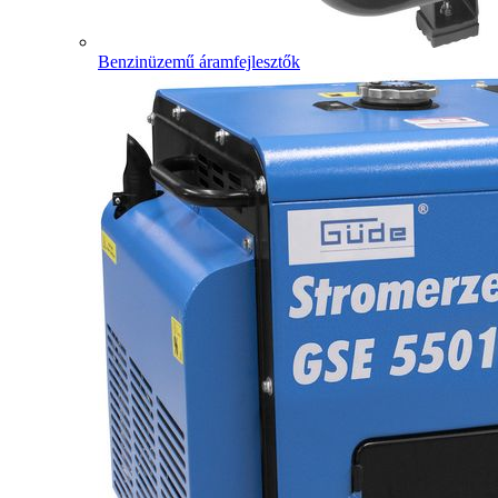
Benzinüzemű áramfejlesztők