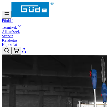
Főoldal
Termékek
Alkatrészek
Szerviz
Katalógus
Kapcsolat