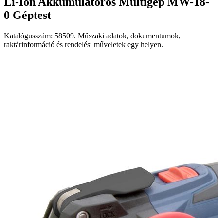
Li-Ion Akkumulátoros Multigép MW-18-
0 Géptest
Katalógusszám: 58509. Műszaki adatok, dokumentumok,
raktárinformáció és rendelési műveletek egy helyen.