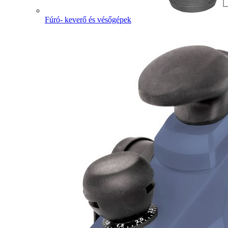
Fúró- keverő és vésőgépek