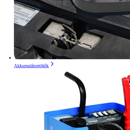
Akkumulátortöltők