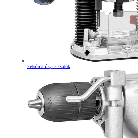
Felsőmarók, csiszolók