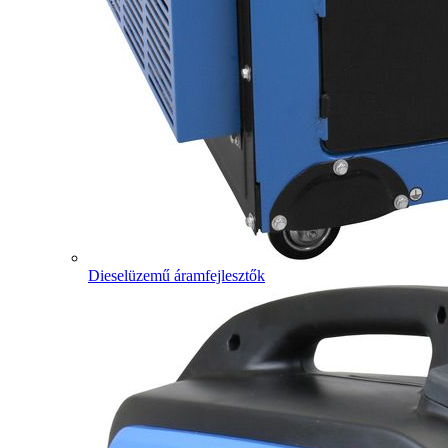
Dieselüzemű áramfejlesztők