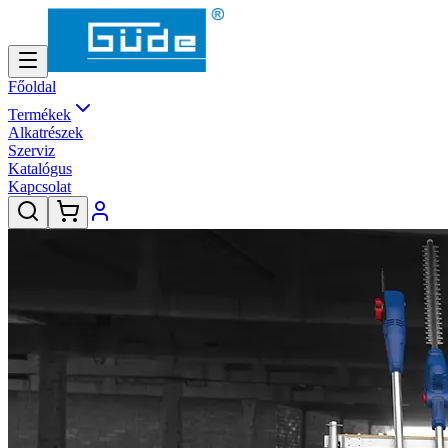
Főoldal
Termékek
Alkatrészek
Szerviz
Katalógus
Kapcsolat