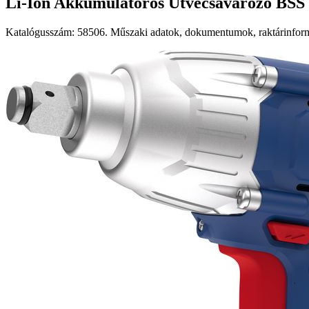
Li-Ion Akkumulátoros Ütvecsavarozó BSS 1
Katalógusszám: 58506. Műszaki adatok, dokumentumok, raktárinformá